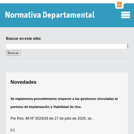
Normati
Departa
Buscar en este sitio:
Buscar
en
este
sitio:
Digesto Departamental
Novedades
TOBEFU
TOTID
Se reglamenta procedimiento respecto a las gestiones vinculadas al
Régimen Punitivo Departamental
permiso de Implantación y Viabilidad de Uso.
Buscar fuentes
Por
Res. IM Nº 3029/26
de 27 de julio de 2026, se...
Contacto
[+]