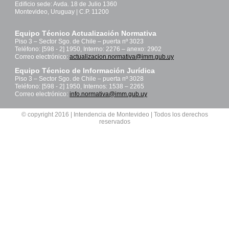
Edificio sede: Avda. 18 de Julio 1360
Montevideo, Uruguay | C.P. 11200
Equipo Técnico Actualización Normativa
Piso 3 – Sector Sgo. de Chile – puerta nº 3023
Teléfono: [598 - 2] 1950, Interno: 2276 – anexo: 2902
Correo electrónico:
actualizacion.normativa@imm.gub.uy
Equipo Técnico de Información Jurídica
Piso 3 – Sector Sgo. de Chile – puerta nº 3028
Teléfono: [598 - 2] 1950, Internos: 1538 – 2265
Correo electrónico:
info.normativa@imm.gub.uy
© copyright 2016 | Intendencia de Montevideo | Todos los derechos
reservados