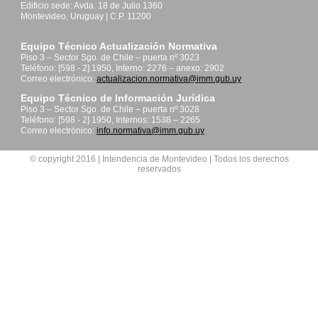
Edificio sede: Avda. 18 de Julio 1360
Montevideo, Uruguay | C.P. 11200
Equipo Técnico Actualización Normativa
Piso 3 – Sector Sgo. de Chile – puerta nº 3023
Teléfono: [598 - 2] 1950, Interno: 2276 – anexo: 2902
Correo electrónico:
actualizacion.normativa@imm.gub.uy
Equipo Técnico de Información Jurídica
Piso 3 – Sector Sgo. de Chile – puerta nº 3028
Teléfono: [598 - 2] 1950, Internos: 1538 – 2265
Correo electrónico:
info.normativa@imm.gub.uy
© copyright 2016 | Intendencia de Montevideo | Todos los derechos
reservados