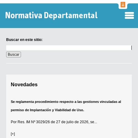
Normati
Departa
Buscar en este sitio:
Buscar
en
este
sitio:
Digesto Departamental
Novedades
TOBEFU
TOTID
Se reglamenta procedimiento respecto a las gestiones vinculadas al
Régimen Punitivo Departamental
permiso de Implantación y Viabilidad de Uso.
Buscar fuentes
Por
Res. IM Nº 3029/26
de 27 de julio de 2026, se...
Contacto
[+]