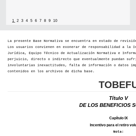
1
2
3
4
5
6
7
8
9
10
La presente Base Normativa se encuentra en estado de revisió
Los usuarios convienen en exonerar de responsabilidad a la I
Jurídica, Equipo Técnico de Actualización Normativa e Inform
perjuicio, directo o indirecto que eventualmente puedan sufr
involuntarias inexactitudes, falta de información o datos im
contenidos en los archivos de dicha base.
TOBEF
Título V
DE LOS BENEFICIOS 
Capítulo IX
Incentivo para el retiro vol
Nota: