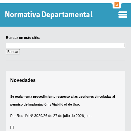
Normati
Departa
Buscar en este sitio:
Buscar
en
este
sitio:
Digesto Departamental
Novedades
TOBEFU
TOTID
Se reglamenta procedimiento respecto a las gestiones vinculadas al
Régimen Punitivo Departamental
permiso de Implantación y Viabilidad de Uso.
Buscar fuentes
Por
Res. IM Nº 3029/26
de 27 de julio de 2026, se...
Contacto
[+]