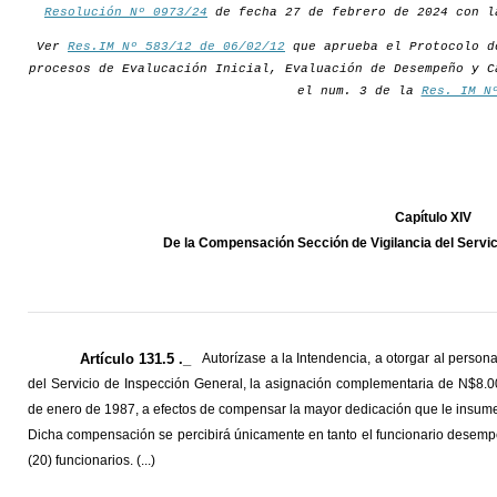
Resolución Nº 0973/24
de fecha 27 de febrero de 2024 con l
Ver
Res.IM Nº 583/12 de 06/02/12
que aprueba el Protocolo d
procesos de Evalucación Inicial, Evaluación de Desempeño y C
el num. 3 de la
Res. IM N
Capítulo XIV
De la Compensación Sección de Vigilancia del Servic
Artículo 131.5 ._
Autorízase a la Intendencia, a otorgar al perso
del Servicio de Inspección General, la asignación complementaria de N$8.0
de enero de 1987, a efectos de compensar la mayor dedicación que le insume
Dicha compensación se percibirá únicamente en tanto el funcionario desempe
(20) funcionarios. (...)