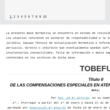
1
2
3
4
5
6
7
8
9
10
La presente Base Normativa se encuentra en estado de revisió
Los usuarios convienen en exonerar de responsabilidad a la I
Jurídica, Equipo Técnico de Actualización Normativa e Inform
perjuicio, directo o indirecto que eventualmente puedan sufr
involuntarias inexactitudes, falta de información o datos im
contenidos en los archivos de dicha base.
TOBEF
Título II
DE LAS COMPENSACIONES ESPECIALES EN ATE
Nota:
Por
Res. IM Nº 0274/25
, en su nume
1º-. Prorrogar a partir del 1º de enero y hasta el 31 de
aprobado por
Resolución Nº 0441/23
de fecha 19 de enero de 2