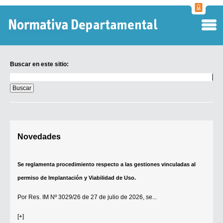
Normati
Departa
Buscar en este sitio:
Buscar
en
este
sitio:
Digesto Departamental
Novedades
TOBEFU
TOTID
Se reglamenta procedimiento respecto a las gestiones vinculadas al
Régimen Punitivo Departamental
permiso de Implantación y Viabilidad de Uso.
Buscar fuentes
Por
Res. IM Nº 3029/26
de 27 de julio de 2026, se...
Contacto
[+]