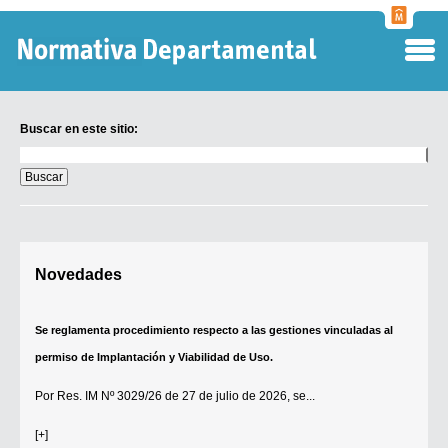
Normati
Departa
Buscar en este sitio:
Buscar
en
este
sitio:
Digesto Departamental
Novedades
TOBEFU
TOTID
Se reglamenta procedimiento respecto a las gestiones vinculadas al
Régimen Punitivo Departamental
permiso de Implantación y Viabilidad de Uso.
Buscar fuentes
Por
Res. IM Nº 3029/26
de 27 de julio de 2026, se...
Contacto
[+]