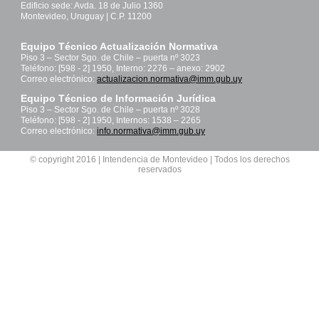
Edificio sede: Avda. 18 de Julio 1360
Montevideo, Uruguay | C.P. 11200
Equipo Técnico Actualización Normativa
Piso 3 – Sector Sgo. de Chile – puerta nº 3023
Teléfono: [598 - 2] 1950, Interno: 2276 – anexo: 2902
Correo electrónico:
actualizacion.normativa@imm.gub.uy
Equipo Técnico de Información Jurídica
Piso 3 – Sector Sgo. de Chile – puerta nº 3028
Teléfono: [598 - 2] 1950, Internos: 1538 – 2265
Correo electrónico:
info.normativa@imm.gub.uy
© copyright 2016 | Intendencia de Montevideo | Todos los derechos
reservados