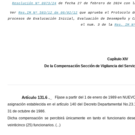
Resolución Nº 0973/24
de fecha 27 de febrero de 2024 con l
Ver
Res.IM Nº 583/12 de 06/02/12
que aprueba el Protocolo d
procesos de Evalucación Inicial, Evaluación de Desempeño y C
el num. 3 de la
Res. IM N
Capítulo XIV
De la Compensación Sección de Vigilancia del Servic
Artículo 131.6 ._
Fíjase a partir del 1 de enero de 1989 en NU
asignación establecida en el artículo 140 del Decreto Departamental No.23.
31 de octubre de 1986.
Dicha compensación se percibirá únicamente en tanto el funcionario des
veinticinco (25) funcionarios. (...)