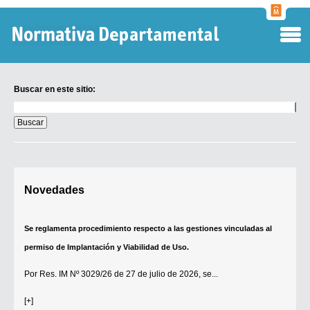
Normati
Departa
Buscar en este sitio:
Buscar
en
este
sitio:
Digesto Departamental
Novedades
TOBEFU
TOTID
Se reglamenta procedimiento respecto a las gestiones vinculadas al
Régimen Punitivo Departamental
permiso de Implantación y Viabilidad de Uso.
Buscar fuentes
Por
Res. IM Nº 3029/26
de 27 de julio de 2026, se...
Contacto
[+]