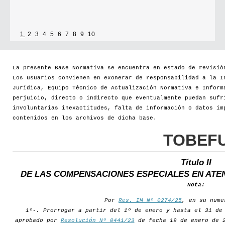
1
2
3
4
5
6
7
8
9
10
La presente Base Normativa se encuentra en estado de revisió
Los usuarios convienen en exonerar de responsabilidad a la I
Jurídica, Equipo Técnico de Actualización Normativa e Inform
perjuicio, directo o indirecto que eventualmente puedan sufr
involuntarias inexactitudes, falta de información o datos im
contenidos en los archivos de dicha base.
TOBEF
Título II
DE LAS COMPENSACIONES ESPECIALES EN ATE
Nota:
Por
Res. IM Nº 0274/25
, en su nume
1º-. Prorrogar a partir del 1º de enero y hasta el 31 de
aprobado por
Resolución Nº 0441/23
de fecha 19 de enero de 2