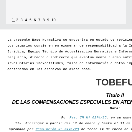
1
2
3
4
5
6
7
8
9
10
La presente Base Normativa se encuentra en estado de revisió
Los usuarios convienen en exonerar de responsabilidad a la I
Jurídica, Equipo Técnico de Actualización Normativa e Inform
perjuicio, directo o indirecto que eventualmente puedan sufr
involuntarias inexactitudes, falta de información o datos im
contenidos en los archivos de dicha base.
TOBEF
Título II
DE LAS COMPENSACIONES ESPECIALES EN ATE
Nota:
Por
Res. IM Nº 0274/25
, en su nume
1º-. Prorrogar a partir del 1º de enero y hasta el 31 de
aprobado por
Resolución Nº 0441/23
de fecha 19 de enero de 2