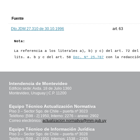
Fuente
Dto.JDM 27.310 de 30.10.1996
art. 63
Nota:
La referencia a los literales a), b) y c) del art. 72 de
lits. a. b y c del art. 58
Dec. Nº 25.787
con la redacció
Intendencia de Montevideo
Edificio sede: Avda. 18 de Julio 1360
Montevideo, Uruguay | C.P. 11200
Equipo Técnico Actualización Normativa
Piso 3 – Sector Sgo. de Chile – puerta nº 3023
Teléfono: [598 - 2] 1950, Interno: 2276 – anexo: 2902
Correo electrónico:
actualizacion.normativa@imm.gub.uy
Equipo Técnico de Información Jurídica
Piso 3 – Sector Sgo. de Chile – puerta nº 3028
Teléfono: [598 - 2] 1950, Internos: 1538 – 2265