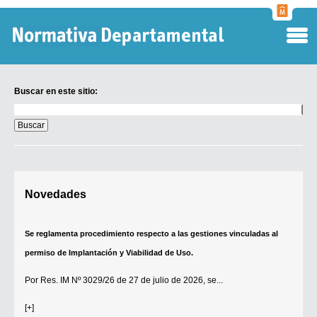
Normati
Departa
Buscar en este sitio:
Buscar
en
este
sitio:
Digesto Departamental
Novedades
TOBEFU
TOTID
Se reglamenta procedimiento respecto a las gestiones vinculadas al
Régimen Punitivo Departamental
permiso de Implantación y Viabilidad de Uso.
Buscar fuentes
Por
Res. IM Nº 3029/26
de 27 de julio de 2026, se...
Contacto
[+]