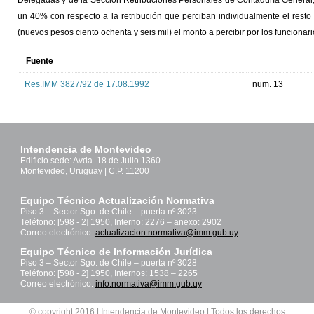
Delegadas y de la Sección Retribuciones Personales de Contaduría General,
un 40% con respecto a la retribución que perciban individualmente el resto
(nuevos pesos ciento ochenta y seis mil) el monto a percibir por los funcionari
Fuente
Res.IMM 3827/92 de 17.08.1992
num. 13
Intendencia de Montevideo
Edificio sede: Avda. 18 de Julio 1360
Montevideo, Uruguay | C.P. 11200
Equipo Técnico Actualización Normativa
Piso 3 – Sector Sgo. de Chile – puerta nº 3023
Teléfono: [598 - 2] 1950, Interno: 2276 – anexo: 2902
Correo electrónico:
actualizacion.normativa@imm.gub.uy
Equipo Técnico de Información Jurídica
Piso 3 – Sector Sgo. de Chile – puerta nº 3028
Teléfono: [598 - 2] 1950, Internos: 1538 – 2265
Correo electrónico:
info.normativa@imm.gub.uy
© copyright 2016 | Intendencia de Montevideo | Todos los derechos