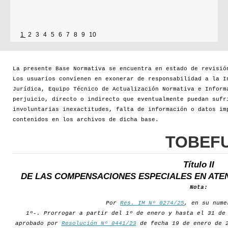
1
2
3
4
5
6
7
8
9
10
La presente Base Normativa se encuentra en estado de revisió
Los usuarios convienen en exonerar de responsabilidad a la I
Jurídica, Equipo Técnico de Actualización Normativa e Inform
perjuicio, directo o indirecto que eventualmente puedan sufr
involuntarias inexactitudes, falta de información o datos im
contenidos en los archivos de dicha base.
TOBEF
Título II
DE LAS COMPENSACIONES ESPECIALES EN ATE
Nota:
Por
Res. IM Nº 0274/25
, en su nume
1º-. Prorrogar a partir del 1º de enero y hasta el 31 de
aprobado por
Resolución Nº 0441/23
de fecha 19 de enero de 2