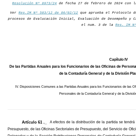
Resolución Nº 0973/24
de fecha 27 de febrero de 2024 con l
Ver
Res.IM Nº 583/12 de 06/02/12
que aprueba el Protocolo d
procesos de Evalucación Inicial, Evaluación de Desempeño y C
el num. 3 de la
Res. IM N
Capítulo IV
De las Partidas Anuales para los Funcionarios de las Oficinas de Person
de la Contaduría General y de la División P
IV. Disposiciones Comunes a las Partidas Anuales para los Funcionarios de las Of
Personales de la Contaduría General y de la Divisi
Artículo 61 ._
A efectos de la distribución de la partida se tend
Presupuesto, de las Oficinas Sectoriales de Presupuesto, del Servicio de Ofi