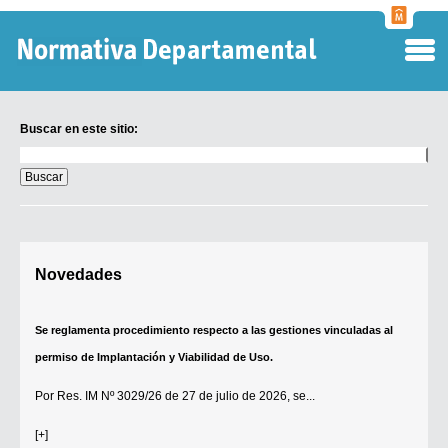
Normati
Departa
Buscar en este sitio:
Buscar
en
este
sitio:
Digesto Departamental
Novedades
TOBEFU
TOTID
Se reglamenta procedimiento respecto a las gestiones vinculadas al
Régimen Punitivo Departamental
permiso de Implantación y Viabilidad de Uso.
Buscar fuentes
Por
Res. IM Nº 3029/26
de 27 de julio de 2026, se...
Contacto
[+]