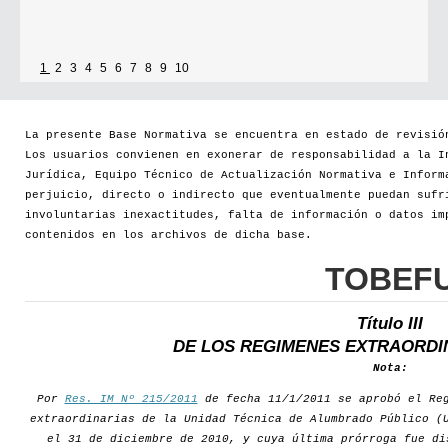
1
2
3
4
5
6
7
8
9
10
La presente Base Normativa se encuentra en estado de revisió
Los usuarios convienen en exonerar de responsabilidad a la I
Jurídica, Equipo Técnico de Actualización Normativa e Inform
perjuicio, directo o indirecto que eventualmente puedan sufr
involuntarias inexactitudes, falta de información o datos im
contenidos en los archivos de dicha base.
TOBEF
Título III
DE LOS REGIMENES EXTRAORDI
Nota:
Por
Res. IM Nº 215/2011
de fecha 11/1/2011 se aprobó el Reg
extraordinarias de la Unidad Técnica de Alumbrado Público (
el 31 de diciembre de 2010, y cuya última prórroga fue d