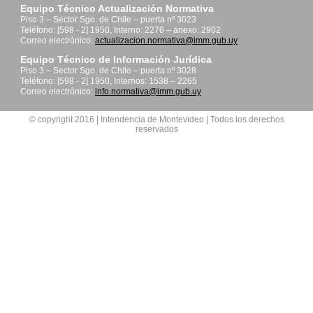
Equipo Técnico Actualización Normativa
Piso 3 – Sector Sgo. de Chile – puerta nº 3023
Teléfono: [598 - 2] 1950, Interno: 2276 – anexo: 2902
Correo electrónico:
actualizacion.normativa@imm.gub.uy
Equipo Técnico de Información Jurídica
Piso 3 – Sector Sgo. de Chile – puerta nº 3028
Teléfono: [598 - 2] 1950, Internos: 1538 – 2265
Correo electrónico:
info.normativa@imm.gub.uy
© copyright 2016 | Intendencia de Montevideo | Todos los derechos
reservados