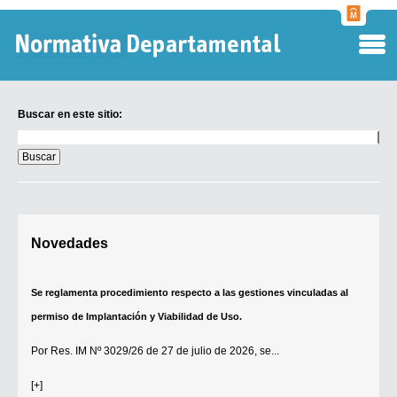
Normati
Departa
Buscar en este sitio:
Buscar
en
este
sitio:
Digesto Departamental
Novedades
TOBEFU
TOTID
Se reglamenta procedimiento respecto a las gestiones vinculadas al
Régimen Punitivo Departamental
permiso de Implantación y Viabilidad de Uso.
Buscar fuentes
Por
Res. IM Nº 3029/26
de 27 de julio de 2026, se...
Contacto
[+]