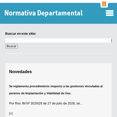
Normati
Departa
Buscar en este sitio:
Buscar
en
este
sitio:
Digesto Departamental
Novedades
TOBEFU
TOTID
Se reglamenta procedimiento respecto a las gestiones vinculadas al
Régimen Punitivo Departamental
permiso de Implantación y Viabilidad de Uso.
Buscar fuentes
Por
Res. IM Nº 3029/26
de 27 de julio de 2026, se...
Contacto
[+]