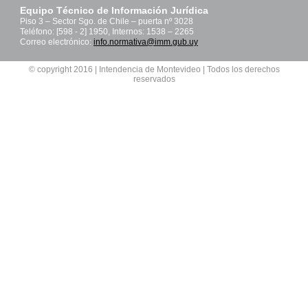
Equipo Técnico de Información Jurídica
Piso 3 – Sector Sgo. de Chile – puerta nº 3028
Teléfono: [598 - 2] 1950, Internos: 1538 – 2265
Correo electrónico:
info.normativa@imm.gub.uy
© copyright 2016 | Intendencia de Montevideo | Todos los derechos
reservados