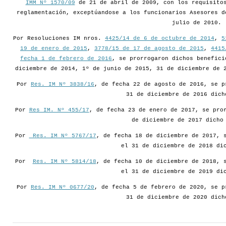
IMM Nº 1570/09
de 21 de abril de 2009, con los requisitos
reglamentación, exceptúandose a los funcionarios Asesores d
julio de 2010.
Por Resoluciones IM nros.
4425/14 de 6 de octubre de 2014
,
5
19 de enero de 2015
,
3778/15 de 17 de agosto de 2015
,
4415
fecha 1 de febrero de 2016
, se prorrogaron dichos benefici
diciembre de 2014, 1º de junio de 2015, 31 de diciembre de 
Por
Res. IM Nº 3838/16
, de fecha 22 de agosto de 2016, se p
31 de diciembre de 2016 dich
Por
Res IM. Nº 455/17
, de fecha 23 de enero de 2017, se pro
de diciembre de 2017 dicho
Por
Res. IM Nº 5767/17
, de fecha 18 de diciembre de 2017, 
el 31 de diciembre de 2018 di
Por
Res. IM Nº 5814/18
, de fecha 10 de diciembre de 2018, 
el 31 de diciembre de 2019 di
Por
Res. IM Nº 0677/20
, de fecha 5 de febrero de 2020, se p
31 de diciembre de 2020 dich