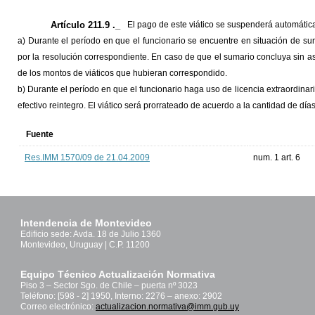
Artículo 211.9 ._
El pago de este viático se suspenderá automáti
a) Durante el período en que el funcionario se encuentre en situación de sum
por la resolución correspondiente. En caso de que el sumario concluya sin as
de los montos de viáticos que hubieran correspondido.
b) Durante el período en que el funcionario haga uso de licencia extraordina
efectivo reintegro. El viático será prorrateado de acuerdo a la cantidad de día
Fuente
Res.IMM 1570/09 de 21.04.2009
num. 1 art. 6
Intendencia de Montevideo
Edificio sede: Avda. 18 de Julio 1360
Montevideo, Uruguay | C.P. 11200
Equipo Técnico Actualización Normativa
Piso 3 – Sector Sgo. de Chile – puerta nº 3023
Teléfono: [598 - 2] 1950, Interno: 2276 – anexo: 2902
Correo electrónico:
actualizacion.normativa@imm.gub.uy