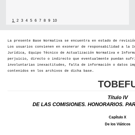
1
2
3
4
5
6
7
8
9
10
La presente Base Normativa se encuentra en estado de revisió
Los usuarios convienen en exonerar de responsabilidad a la I
Jurídica, Equipo Técnico de Actualización Normativa e Inform
perjuicio, directo o indirecto que eventualmente puedan sufr
involuntarias inexactitudes, falta de información o datos im
contenidos en los archivos de dicha base.
TOBEF
Título IV
DE LAS COMISIONES. HONORARIOS. PAR
Capítulo X
De los Viáticos