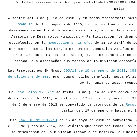
VII. De los Funcionarios que se Desempeñen en las Unidades 3000, 3003, 3004, 
Nota:
A partir del 8 de julio de 2010, y en forma transitoria has
3548/10
de 2 de agosto de 2010, todos los funcionarios p
desempeñarse en los diferentes Municipios, en los Servicios
Asesoría de Desarrollo Municipal y Participación, tendrán 
establecido en la
Resolución Nº 1570/09
de 21 de abril de 20
por pertenecer a los Servicios Centros Comunales Zonales co
en el artículo 131.19 del TOBEFU, y, a los funcionarios c
pasado, que desempeñen sus tareas en la División Asesoría
Las Resoluciones IM Nros.
205/11 de 10 de enero de 2011
,
392
de diciembre de 2011
prorrogaron dicho beneficio hasta el 31
30 de junio de 2012, respe
La
Resolución 3238/12
de fecha 30 de julio de 2012 convalid
de diciembre de 2011, a partir del 1º de julio y hasta el 3
de 7 de enero de 2013 se convalidó la prórroga de la
Resol
partir del 1º de enero y hasta el 3
Por
Res. IM Nº 1912/14
de 15 de mayo de 2013 se convalidó l
el 30 de junio de 2014, del viático que perciben todos los f
se desempeñan en la División Asesoría de Desarrollo Munici