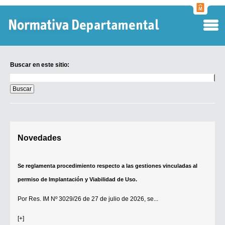
Normati
Departa
Buscar en este sitio:
Buscar
en
este
sitio:
Digesto Departamental
Novedades
TOBEFU
TOTID
Se reglamenta procedimiento respecto a las gestiones vinculadas al
Régimen Punitivo Departamental
permiso de Implantación y Viabilidad de Uso.
Buscar fuentes
Por
Res. IM Nº 3029/26
de 27 de julio de 2026, se...
Contacto
[+]