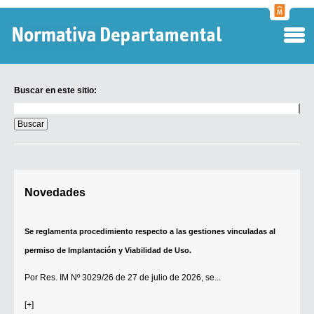
Normati
Departa
Buscar en este sitio:
Buscar
en
este
sitio:
Digesto Departamental
Novedades
TOBEFU
TOTID
Se reglamenta procedimiento respecto a las gestiones vinculadas al
Régimen Punitivo Departamental
permiso de Implantación y Viabilidad de Uso.
Buscar fuentes
Por
Res. IM Nº 3029/26
de 27 de julio de 2026, se...
Contacto
[+]