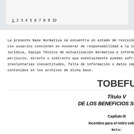
1
2
3
4
5
6
7
8
9
10
La presente Base Normativa se encuentra en estado de revisió
Los usuarios convienen en exonerar de responsabilidad a la I
Jurídica, Equipo Técnico de Actualización Normativa e Inform
perjuicio, directo o indirecto que eventualmente puedan sufr
involuntarias inexactitudes, falta de información o datos im
contenidos en los archivos de dicha base.
TOBEF
Título V
DE LOS BENEFICIOS 
Capítulo IX
Incentivo para el retiro vol
Nota: