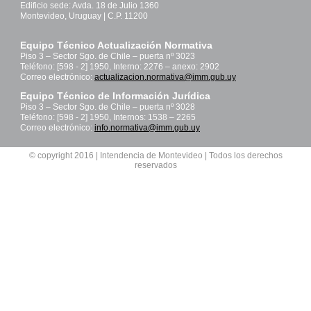
Edificio sede: Avda. 18 de Julio 1360
Montevideo, Uruguay | C.P. 11200
Equipo Técnico Actualización Normativa
Piso 3 – Sector Sgo. de Chile – puerta nº 3023
Teléfono: [598 - 2] 1950, Interno: 2276 – anexo: 2902
Correo electrónico:
actualizacion.normativa@imm.gub.uy
Equipo Técnico de Información Jurídica
Piso 3 – Sector Sgo. de Chile – puerta nº 3028
Teléfono: [598 - 2] 1950, Internos: 1538 – 2265
Correo electrónico:
info.normativa@imm.gub.uy
© copyright 2016 | Intendencia de Montevideo | Todos los derechos
reservados