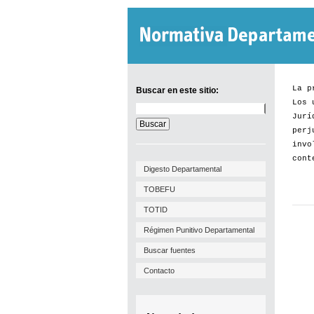
La p
Buscar en este sitio:
Los 
Buscar
Jurí
en
este
perj
sitio:
invo
cont
Digesto Departamental
TOBEFU
TOTID
Régimen Punitivo Departamental
Buscar fuentes
Contacto