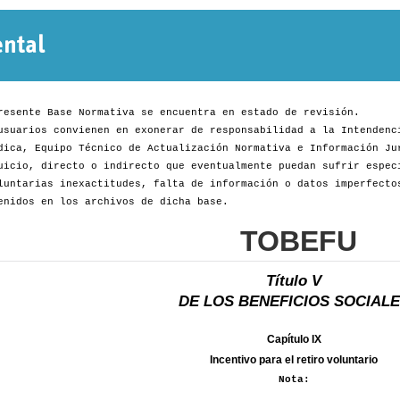
Normativa
Departamental
resente Base Normativa se encuentra en estado de revisión.
usuarios convienen en exonerar de responsabilidad a la Intendenc
dica, Equipo Técnico de Actualización Normativa e Información Ju
uicio, directo o indirecto que eventualmente puedan sufrir espec
luntarias inexactitudes, falta de información o datos imperfecto
enidos en los archivos de dicha base.
TOBEFU
Título V
DE LOS BENEFICIOS SOCIAL
Capítulo IX
Incentivo para el retiro voluntario
Nota: