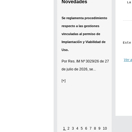
Novedades
La
Se reglamenta procedimiento
respecto a las gestiones
vinculadas al permiso de
Implantación y Viabilidad de
Este
Uso.
Ver a
Por
Res. IM Nº 3029/26
de 27
de julio de 2026, se...
[+]
1
2
3
4
5
6
7
8
9
10