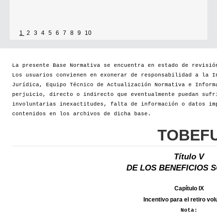
1
2
3
4
5
6
7
8
9
10
La presente Base Normativa se encuentra en estado de revisió
Los usuarios convienen en exonerar de responsabilidad a la I
Jurídica, Equipo Técnico de Actualización Normativa e Inform
perjuicio, directo o indirecto que eventualmente puedan sufr
involuntarias inexactitudes, falta de información o datos im
contenidos en los archivos de dicha base.
TOBEF
Título V
DE LOS BENEFICIOS 
Capítulo IX
Incentivo para el retiro vol
Nota: