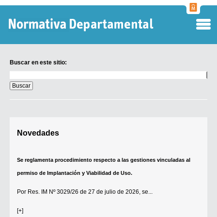
Normati
Departa
Buscar en este sitio:
Buscar
en
este
sitio:
Digesto Departamental
Novedades
TOBEFU
TOTID
Se reglamenta procedimiento respecto a las gestiones vinculadas al
Régimen Punitivo Departamental
permiso de Implantación y Viabilidad de Uso.
Buscar fuentes
Por
Res. IM Nº 3029/26
de 27 de julio de 2026, se...
Contacto
[+]