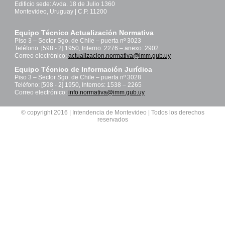
Edificio sede: Avda. 18 de Julio 1360
Montevideo, Uruguay | C.P. 11200
Equipo Técnico Actualización Normativa
Piso 3 – Sector Sgo. de Chile – puerta nº 3023
Teléfono: [598 - 2] 1950, Interno: 2276 – anexo: 2902
Correo electrónico:
actualizacion.normativa@imm.gub.uy
Equipo Técnico de Información Jurídica
Piso 3 – Sector Sgo. de Chile – puerta nº 3028
Teléfono: [598 - 2] 1950, Internos: 1538 – 2265
Correo electrónico:
info.normativa@imm.gub.uy
© copyright 2016 | Intendencia de Montevideo | Todos los derechos
reservados