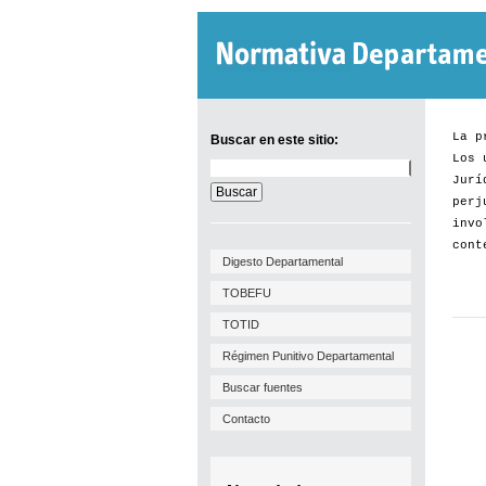
La p
Buscar en este sitio:
Los 
Buscar
Jurí
en
este
perj
sitio:
invo
cont
Digesto Departamental
TOBEFU
TOTID
Régimen Punitivo Departamental
Buscar fuentes
Contacto