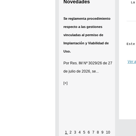
Novedades
La
Se reglamenta procedimiento
respecto a las gestiones
vinculadas al permiso de
Implantación y Viabilidad de
Este
Uso.
Ver a
Por
Res. IM Nº 3029/26
de 27
de julio de 2026, se...
[+]
1
2
3
4
5
6
7
8
9
10