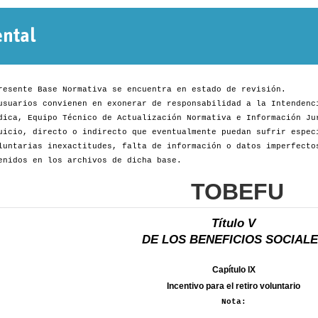
Normativa
Departamental
resente Base Normativa se encuentra en estado de revisión.
usuarios convienen en exonerar de responsabilidad a la Intendenc
dica, Equipo Técnico de Actualización Normativa e Información Ju
uicio, directo o indirecto que eventualmente puedan sufrir espec
luntarias inexactitudes, falta de información o datos imperfecto
enidos en los archivos de dicha base.
TOBEFU
Título V
DE LOS BENEFICIOS SOCIAL
Capítulo IX
Incentivo para el retiro voluntario
Nota: