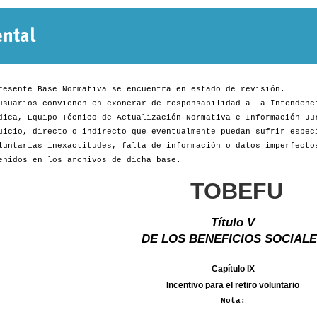
Normativa
Departamental
resente Base Normativa se encuentra en estado de revisión.
usuarios convienen en exonerar de responsabilidad a la Intendenc
dica, Equipo Técnico de Actualización Normativa e Información Ju
uicio, directo o indirecto que eventualmente puedan sufrir espec
luntarias inexactitudes, falta de información o datos imperfecto
enidos en los archivos de dicha base.
TOBEFU
Título V
DE LOS BENEFICIOS SOCIAL
Capítulo IX
Incentivo para el retiro voluntario
Nota: