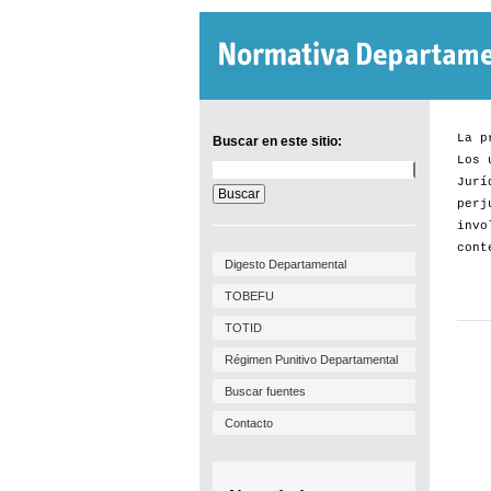
La p
Buscar en este sitio:
Los 
Buscar
Jurí
en
este
perj
sitio:
invo
cont
Digesto Departamental
TOBEFU
TOTID
Régimen Punitivo Departamental
Buscar fuentes
Contacto