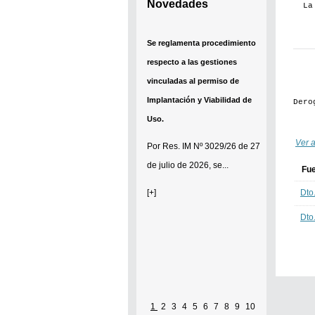
Novedades
La
Se reglamenta procedimiento
respecto a las gestiones
vinculadas al permiso de
Implantación y Viabilidad de
Dero
Uso.
Ver a
Por
Res. IM Nº 3029/26
de 27
de julio de 2026, se...
Fu
Dto
[+]
Dto
1
2
3
4
5
6
7
8
9
10