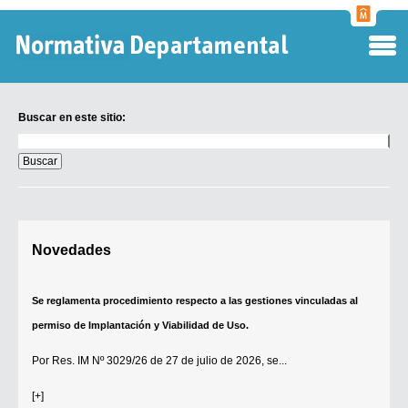
Normati
Departa
Buscar en este sitio:
Buscar
en
este
sitio:
Digesto Departamental
Novedades
TOBEFU
TOTID
Se reglamenta procedimiento respecto a las gestiones vinculadas al
Régimen Punitivo Departamental
permiso de Implantación y Viabilidad de Uso.
Buscar fuentes
Por
Res. IM Nº 3029/26
de 27 de julio de 2026, se...
Contacto
[+]