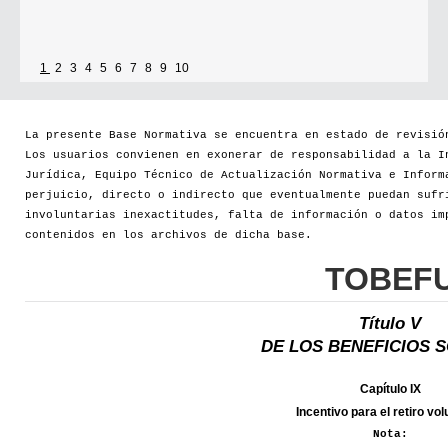
1
2
3
4
5
6
7
8
9
10
La presente Base Normativa se encuentra en estado de revisió
Los usuarios convienen en exonerar de responsabilidad a la I
Jurídica, Equipo Técnico de Actualización Normativa e Inform
perjuicio, directo o indirecto que eventualmente puedan sufr
involuntarias inexactitudes, falta de información o datos im
contenidos en los archivos de dicha base.
TOBEF
Título V
DE LOS BENEFICIOS 
Capítulo IX
Incentivo para el retiro vol
Nota: