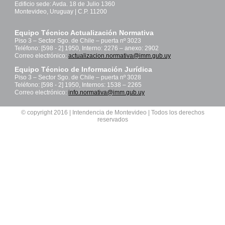
Edificio sede: Avda. 18 de Julio 1360
Montevideo, Uruguay | C.P. 11200
Equipo Técnico Actualización Normativa
Piso 3 – Sector Sgo. de Chile – puerta nº 3023
Teléfono: [598 - 2] 1950, Interno: 2276 – anexo: 2902
Correo electrónico:
actualizacion.normativa@imm.gub.uy
Equipo Técnico de Información Jurídica
Piso 3 – Sector Sgo. de Chile – puerta nº 3028
Teléfono: [598 - 2] 1950, Internos: 1538 – 2265
Correo electrónico:
info.normativa@imm.gub.uy
© copyright 2016 | Intendencia de Montevideo | Todos los derechos
reservados