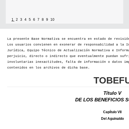
1
2
3
4
5
6
7
8
9
10
La presente Base Normativa se encuentra en estado de revisió
Los usuarios convienen en exonerar de responsabilidad a la I
Jurídica, Equipo Técnico de Actualización Normativa e Inform
perjuicio, directo o indirecto que eventualmente puedan sufr
involuntarias inexactitudes, falta de información o datos im
contenidos en los archivos de dicha base.
TOBEF
Título V
DE LOS BENEFICIOS 
Capítulo VII
Del Aguinaldo