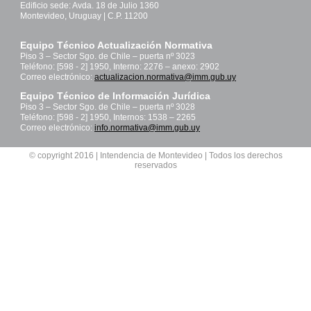
Edificio sede: Avda. 18 de Julio 1360
Montevideo, Uruguay | C.P. 11200
Equipo Técnico Actualización Normativa
Piso 3 – Sector Sgo. de Chile – puerta nº 3023
Teléfono: [598 - 2] 1950, Interno: 2276 – anexo: 2902
Correo electrónico:
actualizacion.normativa@imm.gub.uy
Equipo Técnico de Información Jurídica
Piso 3 – Sector Sgo. de Chile – puerta nº 3028
Teléfono: [598 - 2] 1950, Internos: 1538 – 2265
Correo electrónico:
info.normativa@imm.gub.uy
© copyright 2016 | Intendencia de Montevideo | Todos los derechos
reservados