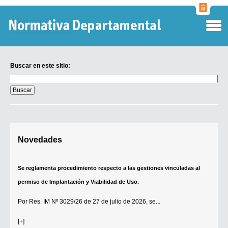
Normati
Departa
Buscar en este sitio:
Buscar
en
este
sitio:
Digesto Departamental
Novedades
TOBEFU
TOTID
Se reglamenta procedimiento respecto a las gestiones vinculadas al
Régimen Punitivo Departamental
permiso de Implantación y Viabilidad de Uso.
Buscar fuentes
Por
Res. IM Nº 3029/26
de 27 de julio de 2026, se...
Contacto
[+]