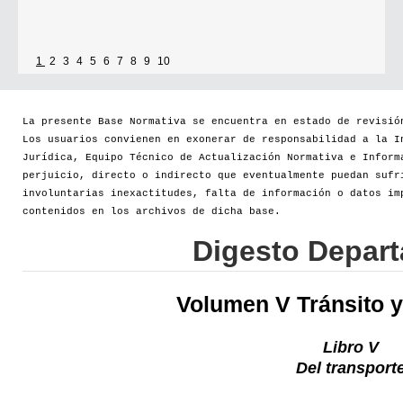
1
2
3
4
5
6
7
8
9
10
La presente Base Normativa se encuentra en estado de revisió
Los usuarios convienen en exonerar de responsabilidad a la I
Jurídica, Equipo Técnico de Actualización Normativa e Inform
perjuicio, directo o indirecto que eventualmente puedan sufr
involuntarias inexactitudes, falta de información o datos im
contenidos en los archivos de dicha base.
Digesto Depar
Volumen V Tránsito y
Libro V
Del transport