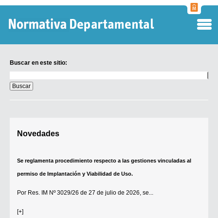
Normati
Departa
Buscar en este sitio:
Buscar
en
este
sitio:
Digesto Departamental
Novedades
TOBEFU
TOTID
Se reglamenta procedimiento respecto a las gestiones vinculadas al
Régimen Punitivo Departamental
permiso de Implantación y Viabilidad de Uso.
Buscar fuentes
Por
Res. IM Nº 3029/26
de 27 de julio de 2026, se...
Contacto
[+]