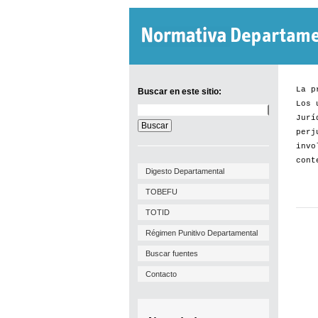
La p
Buscar en este sitio:
Los 
Buscar
Jurí
en
este
perj
sitio:
invo
cont
Digesto Departamental
TOBEFU
TOTID
Régimen Punitivo Departamental
Buscar fuentes
Contacto