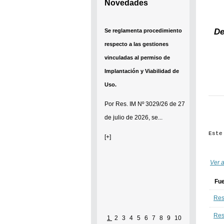
Novedades
De
Se reglamenta procedimiento
respecto a las gestiones
vinculadas al permiso de
Implantación y Viabilidad de
Uso.
Por
Res. IM Nº 3029/26
de 27
de julio de 2026, se...
Este
[+]
Ver a
Fu
Res
Res
1
2
3
4
5
6
7
8
9
10