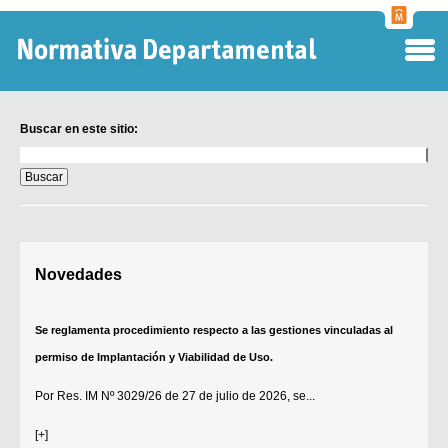
Normati
Departa
Buscar en este sitio:
Buscar
en
este
sitio:
Digesto Departamental
Novedades
TOBEFU
TOTID
Se reglamenta procedimiento respecto a las gestiones vinculadas al
Régimen Punitivo Departamental
permiso de Implantación y Viabilidad de Uso.
Buscar fuentes
Por
Res. IM Nº 3029/26
de 27 de julio de 2026, se...
Contacto
[+]