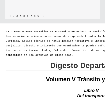
1
2
3
4
5
6
7
8
9
10
La presente Base Normativa se encuentra en estado de revisió
Los usuarios convienen en exonerar de responsabilidad a la I
Jurídica, Equipo Técnico de Actualización Normativa e Inform
perjuicio, directo o indirecto que eventualmente puedan sufr
involuntarias inexactitudes, falta de información o datos im
contenidos en los archivos de dicha base.
Digesto Depar
Volumen V Tránsito y
Libro V
Del transport