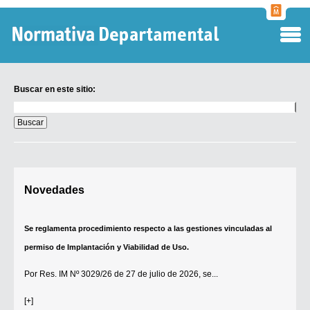
Normati
Departa
Buscar en este sitio:
Buscar
en
este
sitio:
Digesto Departamental
Novedades
TOBEFU
TOTID
Se reglamenta procedimiento respecto a las gestiones vinculadas al
Régimen Punitivo Departamental
permiso de Implantación y Viabilidad de Uso.
Buscar fuentes
Por
Res. IM Nº 3029/26
de 27 de julio de 2026, se...
Contacto
[+]