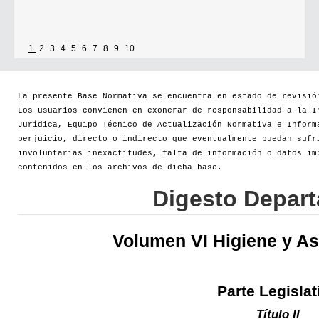
1
2
3
4
5
6
7
8
9
10
La presente Base Normativa se encuentra en estado de revisió
Los usuarios convienen en exonerar de responsabilidad a la I
Jurídica, Equipo Técnico de Actualización Normativa e Inform
perjuicio, directo o indirecto que eventualmente puedan sufr
involuntarias inexactitudes, falta de información o datos im
contenidos en los archivos de dicha base.
Digesto Depar
Volumen VI Higiene y As
Parte Legislat
Título II