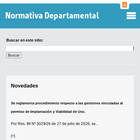
Normati
Departa
Buscar en este sitio:
Buscar
en
este
sitio:
Digesto Departamental
Novedades
TOBEFU
TOTID
Se reglamenta procedimiento respecto a las gestiones vinculadas al
Régimen Punitivo Departamental
permiso de Implantación y Viabilidad de Uso.
Buscar fuentes
Por
Res. IM Nº 3029/26
de 27 de julio de 2026, se...
Contacto
[+]