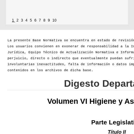
1
2
3
4
5
6
7
8
9
10
La presente Base Normativa se encuentra en estado de revisió
Los usuarios convienen en exonerar de responsabilidad a la I
Jurídica, Equipo Técnico de Actualización Normativa e Inform
perjuicio, directo o indirecto que eventualmente puedan sufr
involuntarias inexactitudes, falta de información o datos im
contenidos en los archivos de dicha base.
Digesto Depar
Volumen VI Higiene y As
Parte Legislat
Título II