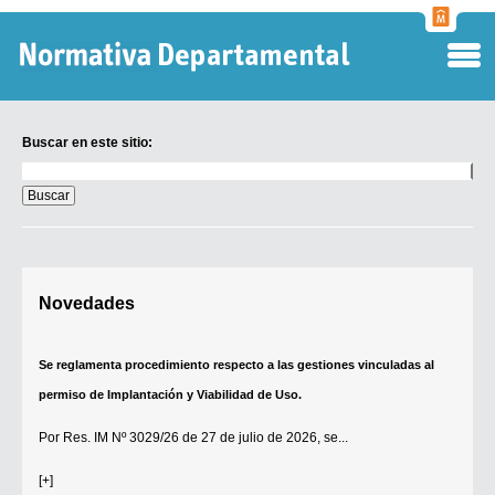
Normati
Departa
Buscar en este sitio:
Buscar
en
este
sitio:
Digesto Departamental
Novedades
TOBEFU
TOTID
Se reglamenta procedimiento respecto a las gestiones vinculadas al
Régimen Punitivo Departamental
permiso de Implantación y Viabilidad de Uso.
Buscar fuentes
Por
Res. IM Nº 3029/26
de 27 de julio de 2026, se...
Contacto
[+]