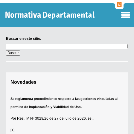
Normati
Departa
Buscar en este sitio:
Buscar
en
este
sitio:
Digesto Departamental
Novedades
TOBEFU
TOTID
Se reglamenta procedimiento respecto a las gestiones vinculadas al
Régimen Punitivo Departamental
permiso de Implantación y Viabilidad de Uso.
Buscar fuentes
Por
Res. IM Nº 3029/26
de 27 de julio de 2026, se...
Contacto
[+]