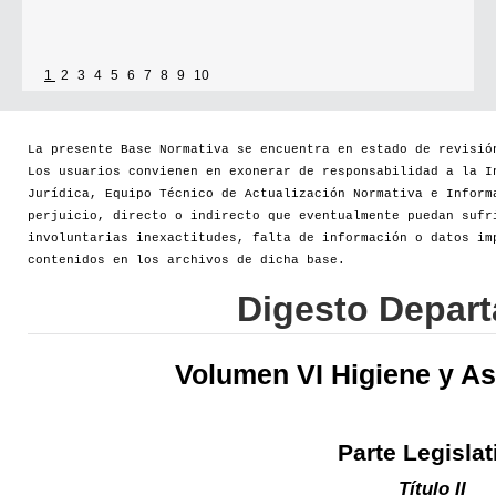
1
2
3
4
5
6
7
8
9
10
La presente Base Normativa se encuentra en estado de revisió
Los usuarios convienen en exonerar de responsabilidad a la I
Jurídica, Equipo Técnico de Actualización Normativa e Inform
perjuicio, directo o indirecto que eventualmente puedan sufr
involuntarias inexactitudes, falta de información o datos im
contenidos en los archivos de dicha base.
Digesto Depar
Volumen VI Higiene y As
Parte Legislat
Título II