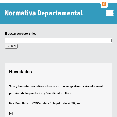
Normati
Departa
Buscar en este sitio:
Buscar
en
este
sitio:
Digesto Departamental
Novedades
TOBEFU
TOTID
Se reglamenta procedimiento respecto a las gestiones vinculadas al
Régimen Punitivo Departamental
permiso de Implantación y Viabilidad de Uso.
Buscar fuentes
Por
Res. IM Nº 3029/26
de 27 de julio de 2026, se...
Contacto
[+]