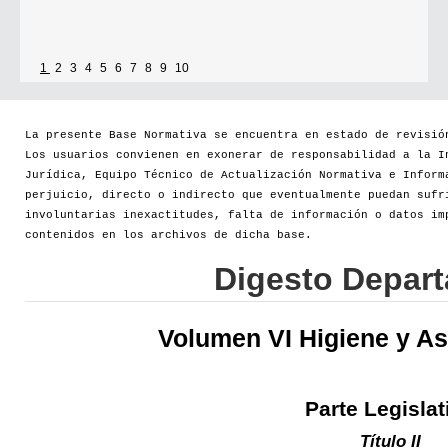
1
2
3
4
5
6
7
8
9
10
La presente Base Normativa se encuentra en estado de revisió
Los usuarios convienen en exonerar de responsabilidad a la I
Jurídica, Equipo Técnico de Actualización Normativa e Inform
perjuicio, directo o indirecto que eventualmente puedan sufr
involuntarias inexactitudes, falta de información o datos im
contenidos en los archivos de dicha base.
Digesto Depar
Volumen VI Higiene y As
Parte Legislat
Título II