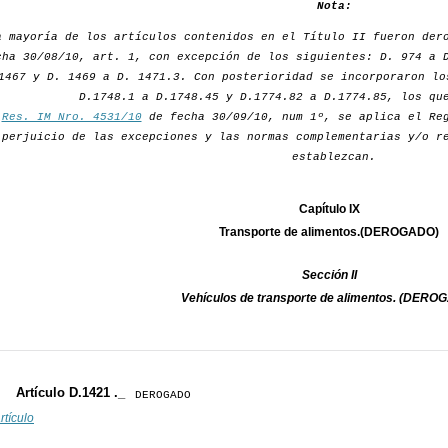
Nota:
a mayoría de los artículos contenidos en el Título II fueron de
cha 30/08/10, art. 1, con excepción de los siguientes: D. 974 a 
1467 y D. 1469 a D. 1471.3. Con posterioridad se incorporaron lo
D.1748.1 a D.1748.45 y D.1774.82 a D.1774.85, los qu
r
Res. IM Nro. 4531/10
de fecha 30/09/10, num 1º, se aplica el Reg
perjuicio de las excepciones y las normas complementarias y/o r
establezcan.
Capítulo IX
Transporte de alimentos.(DEROGADO)
Sección II
Vehículos de transporte de alimentos. (DERO
Artículo D.1421 ._
DEROGADO
rtículo