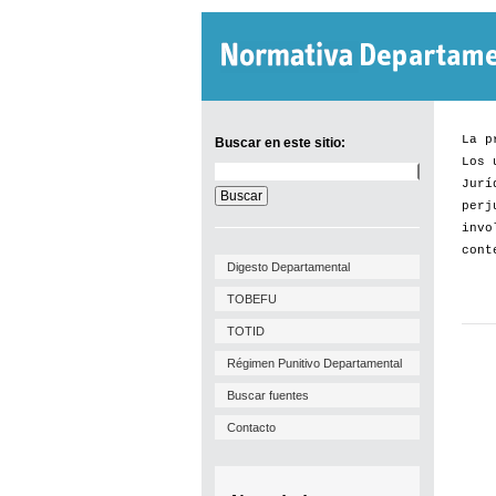
La p
Buscar en este sitio:
Los 
Buscar
Jurí
en
este
perj
sitio:
invo
cont
Digesto Departamental
TOBEFU
TOTID
Régimen Punitivo Departamental
Buscar fuentes
Contacto