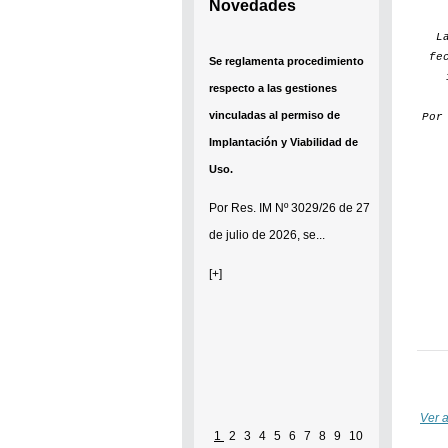
Novedades
L
fe
Se reglamenta procedimiento
respecto a las gestiones
vinculadas al permiso de
Po
Implantación y Viabilidad de
Uso.
Por
Res. IM Nº 3029/26
de 27
de julio de 2026, se...
[+]
Ver a
1
2
3
4
5
6
7
8
9
10