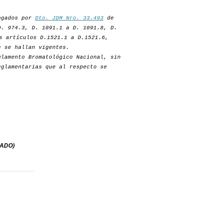
rogados por
Dto. JDM Nro. 33.493
de
D. 974.3, D. 1091.1 a D. 1091.8, D.
s artículos D.1521.1 a D.1521.6,
e se hallan vigentes.
lamento Bromatológico Nacional, sin
eglamentarias que al respecto se
GADO)