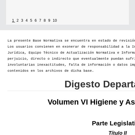
1
2
3
4
5
6
7
8
9
10
La presente Base Normativa se encuentra en estado de revisió
Los usuarios convienen en exonerar de responsabilidad a la I
Jurídica, Equipo Técnico de Actualización Normativa e Inform
perjuicio, directo o indirecto que eventualmente puedan sufr
involuntarias inexactitudes, falta de información o datos im
contenidos en los archivos de dicha base.
Digesto Depar
Volumen VI Higiene y As
Parte Legislat
Título II