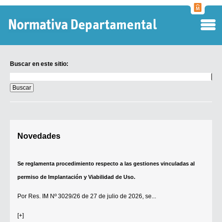
Normati
Departa
Buscar en este sitio:
Buscar
en
este
sitio:
Digesto Departamental
Novedades
TOBEFU
TOTID
Se reglamenta procedimiento respecto a las gestiones vinculadas al
Régimen Punitivo Departamental
permiso de Implantación y Viabilidad de Uso.
Buscar fuentes
Por
Res. IM Nº 3029/26
de 27 de julio de 2026, se...
Contacto
[+]