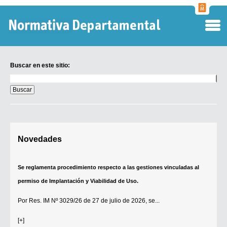
Normati
Departa
Buscar en este sitio:
Buscar
en
este
sitio:
Digesto Departamental
Novedades
TOBEFU
TOTID
Se reglamenta procedimiento respecto a las gestiones vinculadas al
Régimen Punitivo Departamental
permiso de Implantación y Viabilidad de Uso.
Buscar fuentes
Por
Res. IM Nº 3029/26
de 27 de julio de 2026, se...
Contacto
[+]