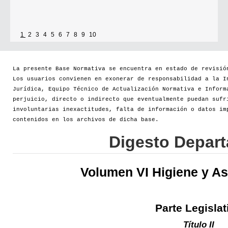
1
2
3
4
5
6
7
8
9
10
La presente Base Normativa se encuentra en estado de revisió
Los usuarios convienen en exonerar de responsabilidad a la I
Jurídica, Equipo Técnico de Actualización Normativa e Inform
perjuicio, directo o indirecto que eventualmente puedan sufr
involuntarias inexactitudes, falta de información o datos im
contenidos en los archivos de dicha base.
Digesto Depar
Volumen VI Higiene y As
Parte Legislat
Título II