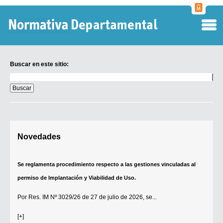
Normati
Departa
Buscar en este sitio:
Buscar
en
este
sitio:
Digesto Departamental
Novedades
TOBEFU
TOTID
Se reglamenta procedimiento respecto a las gestiones vinculadas al
Régimen Punitivo Departamental
permiso de Implantación y Viabilidad de Uso.
Buscar fuentes
Por
Res. IM Nº 3029/26
de 27 de julio de 2026, se...
Contacto
[+]