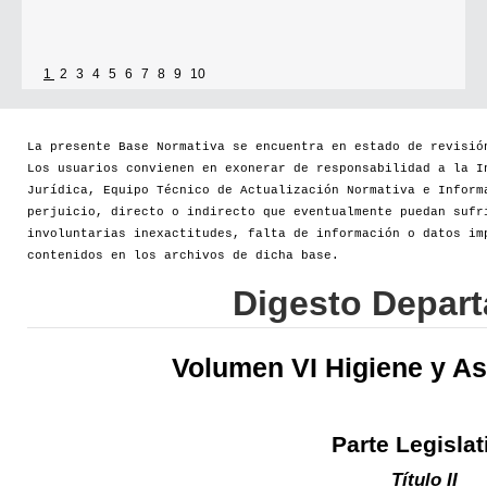
1
2
3
4
5
6
7
8
9
10
La presente Base Normativa se encuentra en estado de revisió
Los usuarios convienen en exonerar de responsabilidad a la I
Jurídica, Equipo Técnico de Actualización Normativa e Inform
perjuicio, directo o indirecto que eventualmente puedan sufr
involuntarias inexactitudes, falta de información o datos im
contenidos en los archivos de dicha base.
Digesto Depar
Volumen VI Higiene y As
Parte Legislat
Título II