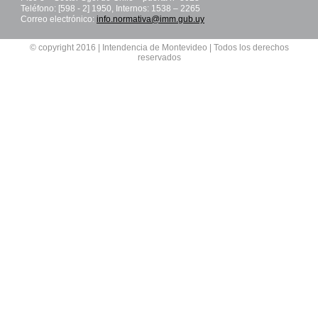
Teléfono: [598 - 2] 1950, Internos: 1538 – 2265
Correo electrónico:
info.normativa@imm.gub.uy
© copyright 2016 | Intendencia de Montevideo | Todos los derechos
reservados