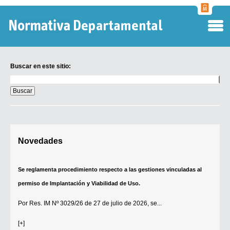
Normati
Departa
Buscar en este sitio:
Buscar
en
este
sitio:
Digesto Departamental
Novedades
TOBEFU
TOTID
Se reglamenta procedimiento respecto a las gestiones vinculadas al
Régimen Punitivo Departamental
permiso de Implantación y Viabilidad de Uso.
Buscar fuentes
Por
Res. IM Nº 3029/26
de 27 de julio de 2026, se...
Contacto
[+]