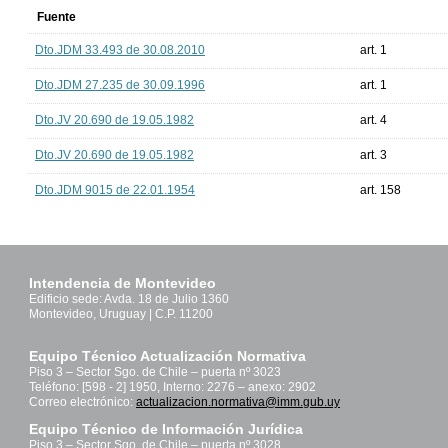
Fuente
Dto.JDM 33.493 de 30.08.2010
art. 1
Dto.JDM 27.235 de 30.09.1996
art. 1
Dto.JV 20.690 de 19.05.1982
art. 4
Dto.JV 20.690 de 19.05.1982
art. 3
Dto.JDM 9015 de 22.01.1954
art. 158
Intendencia de Montevideo
Edificio sede: Avda. 18 de Julio 1360
Montevideo, Uruguay | C.P. 11200
Equipo Técnico Actualización Normativa
Piso 3 – Sector Sgo. de Chile – puerta nº 3023
Teléfono: [598 - 2] 1950, Interno: 2276 – anexo: 2902
Correo electrónico:
actualizacion.normativa@imm.gub.uy
Equipo Técnico de Información Jurídica
Piso 3 – Sector Sgo. de Chile – puerta nº 3028