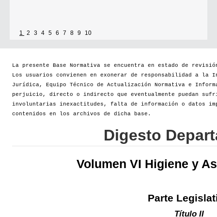
1
2
3
4
5
6
7
8
9
10
La presente Base Normativa se encuentra en estado de revisió
Los usuarios convienen en exonerar de responsabilidad a la I
Jurídica, Equipo Técnico de Actualización Normativa e Inform
perjuicio, directo o indirecto que eventualmente puedan sufr
involuntarias inexactitudes, falta de información o datos im
contenidos en los archivos de dicha base.
Digesto Depar
Volumen VI Higiene y As
Parte Legislat
Título II