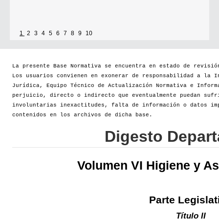
1
2
3
4
5
6
7
8
9
10
La presente Base Normativa se encuentra en estado de revisió
Los usuarios convienen en exonerar de responsabilidad a la I
Jurídica, Equipo Técnico de Actualización Normativa e Inform
perjuicio, directo o indirecto que eventualmente puedan sufr
involuntarias inexactitudes, falta de información o datos im
contenidos en los archivos de dicha base.
Digesto Depar
Volumen VI Higiene y As
Parte Legislat
Título II