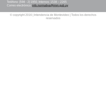
Teléfono: [598 - 2] 1950, Internos: 1538 – 2265
Correo electrónico:
info.normativa@imm.gub.uy
© copyright 2016 | Intendencia de Montevideo | Todos los derechos
reservados