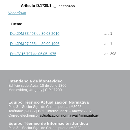
Artículo D.1739.1 ._
DEROGADO
Ver artículo
Fuente
Dto.JDM 33.493 de 30.08.2010
art. 1
Dto.JDM 27.235 de 30.09.1996
art. 1
Dto.JV 16.797 de 05.05.1975
art. 398
Intendencia de Montevideo
Edificio sede: Avda. 18 de Julio 1360
Montevideo, Uruguay | C.P. 11200
Equipo Técnico Actualización Normativa
Piso 3 – Sector Sgo. de Chile – puerta nº 3023
Teléfono: [598 - 2] 1950, Interno: 2276 – anexo: 2902
Correo electrónico:
actualizacion.normativa@imm.gub.uy
Equipo Técnico de Información Jurídica
Piso 3 – Sector Sgo. de Chile – puerta nº 3028