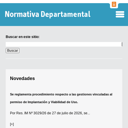
Normati
Departa
Buscar en este sitio:
Buscar
en
este
sitio:
Digesto Departamental
Novedades
TOBEFU
TOTID
Se reglamenta procedimiento respecto a las gestiones vinculadas al
Régimen Punitivo Departamental
permiso de Implantación y Viabilidad de Uso.
Buscar fuentes
Por
Res. IM Nº 3029/26
de 27 de julio de 2026, se...
Contacto
[+]