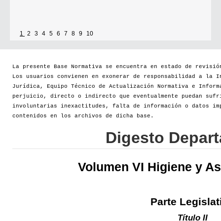
1
2
3
4
5
6
7
8
9
10
La presente Base Normativa se encuentra en estado de revisió
Los usuarios convienen en exonerar de responsabilidad a la I
Jurídica, Equipo Técnico de Actualización Normativa e Inform
perjuicio, directo o indirecto que eventualmente puedan sufr
involuntarias inexactitudes, falta de información o datos im
contenidos en los archivos de dicha base.
Digesto Depar
Volumen VI Higiene y As
Parte Legislat
Título II