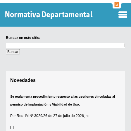
Normati
Departa
Buscar en este sitio:
Buscar
en
este
sitio:
Digesto Departamental
Novedades
TOBEFU
TOTID
Se reglamenta procedimiento respecto a las gestiones vinculadas al
Régimen Punitivo Departamental
permiso de Implantación y Viabilidad de Uso.
Buscar fuentes
Por
Res. IM Nº 3029/26
de 27 de julio de 2026, se...
Contacto
[+]