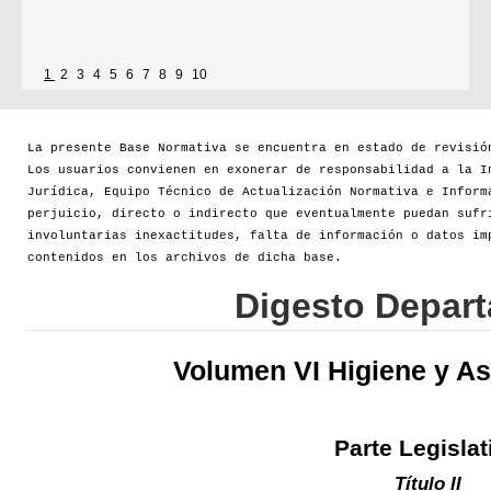
1
2
3
4
5
6
7
8
9
10
La presente Base Normativa se encuentra en estado de revisió
Los usuarios convienen en exonerar de responsabilidad a la I
Jurídica, Equipo Técnico de Actualización Normativa e Inform
perjuicio, directo o indirecto que eventualmente puedan sufr
involuntarias inexactitudes, falta de información o datos im
contenidos en los archivos de dicha base.
Digesto Depar
Volumen VI Higiene y As
Parte Legislat
Título II