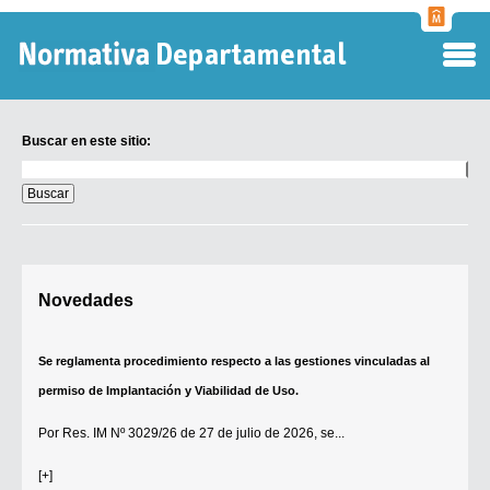
Normati
Departa
Buscar en este sitio:
Buscar
en
este
sitio:
Digesto Departamental
Novedades
TOBEFU
TOTID
Se reglamenta procedimiento respecto a las gestiones vinculadas al
Régimen Punitivo Departamental
permiso de Implantación y Viabilidad de Uso.
Buscar fuentes
Por
Res. IM Nº 3029/26
de 27 de julio de 2026, se...
Contacto
[+]