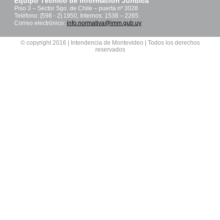
Equipo Técnico de Información Jurídica
Piso 3 – Sector Sgo. de Chile – puerta nº 3028
Teléfono: [598 - 2] 1950, Internos: 1538 – 2265
Correo electrónico:
info.normativa@imm.gub.uy
© copyright 2016 | Intendencia de Montevideo | Todos los derechos
reservados