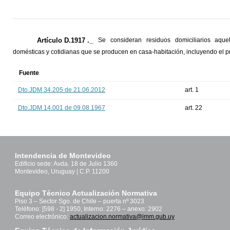
Artículo D.1917 ._
Se consideran residuos domiciliarios aque
domésticas y cotidianas que se producen en casa-habitación, incluyendo el pro
Fuente
Dto.JDM 34.205 de 21.06.2012
art. 1
Dto.JDM 14.001 de 09.08.1967
art. 22
Intendencia de Montevideo
Edificio sede: Avda. 18 de Julio 1360
Montevideo, Uruguay | C.P. 11200
Equipo Técnico Actualización Normativa
Piso 3 – Sector Sgo. de Chile – puerta nº 3023
Teléfono: [598 - 2] 1950, Interno: 2276 – anexo: 2902
Correo electrónico:
actualizacion.normativa@imm.gub.uy