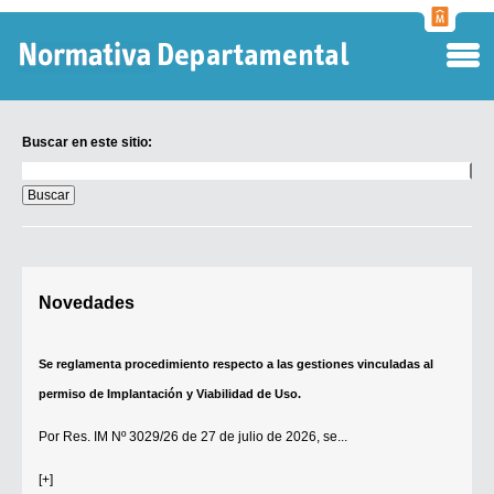
Normati
Departa
Buscar en este sitio:
Buscar
en
este
sitio:
Digesto Departamental
Novedades
TOBEFU
TOTID
Se reglamenta procedimiento respecto a las gestiones vinculadas al
Régimen Punitivo Departamental
permiso de Implantación y Viabilidad de Uso.
Buscar fuentes
Por
Res. IM Nº 3029/26
de 27 de julio de 2026, se...
Contacto
[+]