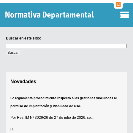
Normati
Departa
Buscar en este sitio:
Buscar
en
este
sitio:
Digesto Departamental
Novedades
TOBEFU
TOTID
Se reglamenta procedimiento respecto a las gestiones vinculadas al
Régimen Punitivo Departamental
permiso de Implantación y Viabilidad de Uso.
Buscar fuentes
Por
Res. IM Nº 3029/26
de 27 de julio de 2026, se...
Contacto
[+]