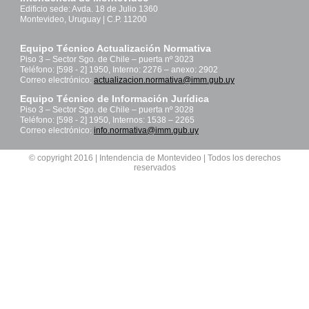
Edificio sede: Avda. 18 de Julio 1360
Montevideo, Uruguay | C.P. 11200
Equipo Técnico Actualización Normativa
Piso 3 – Sector Sgo. de Chile – puerta nº 3023
Teléfono: [598 - 2] 1950, Interno: 2276 – anexo: 2902
Correo electrónico:
actualizacion.normativa@imm.gub.uy
Equipo Técnico de Información Jurídica
Piso 3 – Sector Sgo. de Chile – puerta nº 3028
Teléfono: [598 - 2] 1950, Internos: 1538 – 2265
Correo electrónico:
info.normativa@imm.gub.uy
© copyright 2016 | Intendencia de Montevideo | Todos los derechos
reservados