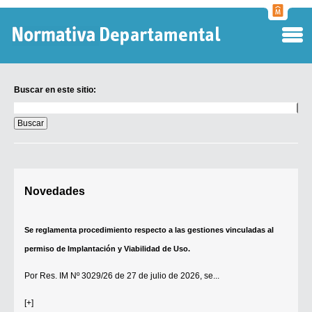
Normati
Departa
Buscar en este sitio:
Buscar
en
este
sitio:
Digesto Departamental
Novedades
TOBEFU
TOTID
Se reglamenta procedimiento respecto a las gestiones vinculadas al
Régimen Punitivo Departamental
permiso de Implantación y Viabilidad de Uso.
Buscar fuentes
Por
Res. IM Nº 3029/26
de 27 de julio de 2026, se...
Contacto
[+]