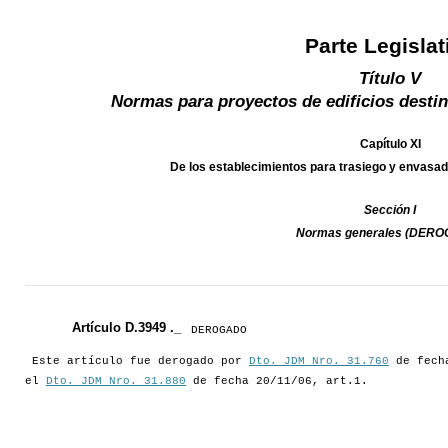
Parte Legislat
Título V
Normas para proyectos de edificios destin
Capítulo XI
De los establecimientos para trasiego y enva
Sección I
Normas generales (DER
Artículo D.3949 ._
DEROGADO
Este artículo fue derogado por
Dto. JDM Nro. 31.760
de fecha
el
Dto. JDM Nro. 31.880
de fecha 20/11/06, art.1.