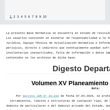
1
2
3
4
5
6
7
8
9
10
La presente Base Normativa se encuentra en estado de revisió
Los usuarios convienen en exonerar de responsabilidad a la I
Jurídica, Equipo Técnico de Actualización Normativa e Inform
perjuicio, directo o indirecto que eventualmente puedan sufr
involuntarias inexactitudes, falta de información o datos im
contenidos en los archivos de dicha base.
Digesto Depar
Volumen XV Planeamiento d
Nota:
Por
Decreto JDM Nº 39.038
de fecha 07.04.2025, se prohí
cerramientos, límites o estructuras de cualquier tipo, de 
dominio de particulares o del dominio privado del Estado, qu