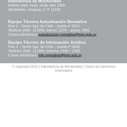
Intendencia de Montevideo
Edificio sede: Avda. 18 de Julio 1360
Montevideo, Uruguay | C.P. 11200
Equipo Técnico Actualización Normativa
Piso 3 – Sector Sgo. de Chile – puerta nº 3023
Teléfono: [598 - 2] 1950, Interno: 2276 – anexo: 2902
Correo electrónico:
actualizacion.normativa@imm.gub.uy
Equipo Técnico de Información Jurídica
Piso 3 – Sector Sgo. de Chile – puerta nº 3028
Teléfono: [598 - 2] 1950, Internos: 1538 – 2265
Correo electrónico:
info.normativa@imm.gub.uy
© copyright 2016 | Intendencia de Montevideo | Todos los derechos
reservados