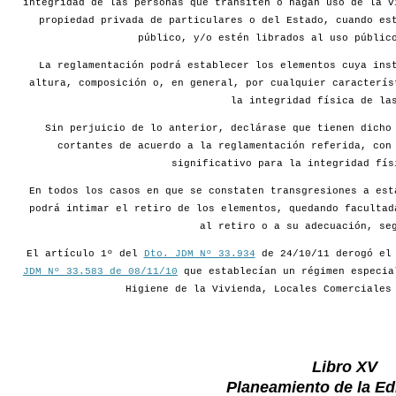
integridad de las personas que transiten o hagan uso de la v
propiedad privada de particulares o del Estado, cuando es
público, y/o estén librados al uso públic
La reglamentación podrá establecer los elementos cuya ins
altura, composición o, en general, por cualquier caracterís
la integridad física de la
Sin perjuicio de lo anterior, declárase que tienen dicho
cortantes de acuerdo a la reglamentación referida, con
significativo para la integridad fís
En todos los casos en que se constaten transgresiones a est
podrá intimar el retiro de los elementos, quedando facultad
al retiro o a su adecuación, se
El artículo 1º del
Dto. JDM Nº 33.934
de 24/10/11 derogó e
JDM Nº 33.583 de 08/11/10
que establecían un régimen especia
Higiene de la Vivienda, Locales Comerciales
Libro XV
Planeamiento de la Edi