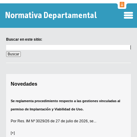
Normati
Departa
Buscar en este sitio:
Buscar
en
este
sitio:
Digesto Departamental
Novedades
TOBEFU
TOTID
Se reglamenta procedimiento respecto a las gestiones vinculadas al
Régimen Punitivo Departamental
permiso de Implantación y Viabilidad de Uso.
Buscar fuentes
Por
Res. IM Nº 3029/26
de 27 de julio de 2026, se...
Contacto
[+]