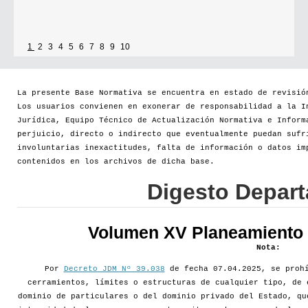
1
2
3
4
5
6
7
8
9
10
La presente Base Normativa se encuentra en estado de revisió
Los usuarios convienen en exonerar de responsabilidad a la I
Jurídica, Equipo Técnico de Actualización Normativa e Inform
perjuicio, directo o indirecto que eventualmente puedan sufr
involuntarias inexactitudes, falta de información o datos im
contenidos en los archivos de dicha base.
Digesto Depar
Volumen XV Planeamiento d
Nota:
Por
Decreto JDM Nº 39.038
de fecha 07.04.2025, se prohí
cerramientos, límites o estructuras de cualquier tipo, de 
dominio de particulares o del dominio privado del Estado, qu