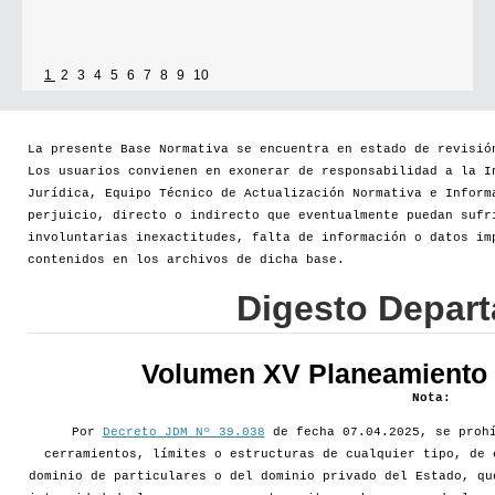
1
2
3
4
5
6
7
8
9
10
La presente Base Normativa se encuentra en estado de revisió
Los usuarios convienen en exonerar de responsabilidad a la I
Jurídica, Equipo Técnico de Actualización Normativa e Inform
perjuicio, directo o indirecto que eventualmente puedan sufr
involuntarias inexactitudes, falta de información o datos im
contenidos en los archivos de dicha base.
Digesto Depar
Volumen XV Planeamiento d
Nota:
Por
Decreto JDM Nº 39.038
de fecha 07.04.2025, se prohí
cerramientos, límites o estructuras de cualquier tipo, de 
dominio de particulares o del dominio privado del Estado, qu