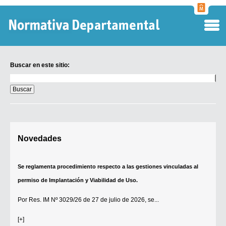
Normati
Departa
Buscar en este sitio:
Buscar
en
este
sitio:
Digesto Departamental
Novedades
TOBEFU
TOTID
Se reglamenta procedimiento respecto a las gestiones vinculadas al
Régimen Punitivo Departamental
permiso de Implantación y Viabilidad de Uso.
Buscar fuentes
Por
Res. IM Nº 3029/26
de 27 de julio de 2026, se...
Contacto
[+]