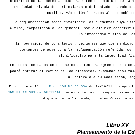
integridad de las personas que transiten o hagan uso de la v
propiedad privada de particulares o del Estado, cuando es
público, y/o estén librados al uso públic
La reglamentación podrá establecer los elementos cuya ins
altura, composición o, en general, por cualquier caracterís
la integridad física de la
Sin perjuicio de lo anterior, declárase que tienen dicho
cortantes de acuerdo a la reglamentación referida, con
significativo para la integridad fís
En todos los casos en que se constaten transgresiones a est
podrá intimar el retiro de los elementos, quedando facultad
al retiro o a su adecuación, se
El artículo 1º del
Dto. JDM Nº 33.934
de 24/10/11 derogó e
JDM Nº 33.583 de 08/11/10
que establecían un régimen especia
Higiene de la Vivienda, Locales Comerciales
Libro XV
Planeamiento de la Edi