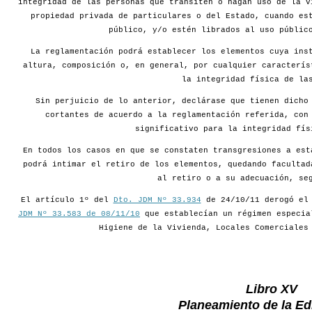
integridad de las personas que transiten o hagan uso de la v
propiedad privada de particulares o del Estado, cuando es
público, y/o estén librados al uso públic
La reglamentación podrá establecer los elementos cuya ins
altura, composición o, en general, por cualquier caracterís
la integridad física de la
Sin perjuicio de lo anterior, declárase que tienen dicho
cortantes de acuerdo a la reglamentación referida, con
significativo para la integridad fís
En todos los casos en que se constaten transgresiones a est
podrá intimar el retiro de los elementos, quedando facultad
al retiro o a su adecuación, se
El artículo 1º del
Dto. JDM Nº 33.934
de 24/10/11 derogó e
JDM Nº 33.583 de 08/11/10
que establecían un régimen especia
Higiene de la Vivienda, Locales Comerciales
Libro XV
Planeamiento de la Edi