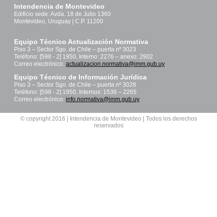
Intendencia de Montevideo
Edificio sede: Avda. 18 de Julio 1360
Montevideo, Uruguay | C.P. 11200
Equipo Técnico Actualización Normativa
Piso 3 – Sector Sgo. de Chile – puerta nº 3023
Teléfono: [598 - 2] 1950, Interno: 2276 – anexo: 2902
Correo electrónico:
actualizacion.normativa@imm.gub.uy
Equipo Técnico de Información Jurídica
Piso 3 – Sector Sgo. de Chile – puerta nº 3028
Teléfono: [598 - 2] 1950, Internos: 1538 – 2265
Correo electrónico:
info.normativa@imm.gub.uy
© copyright 2016 | Intendencia de Montevideo | Todos los derechos
reservados