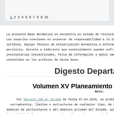
1
2
3
4
5
6
7
8
9
10
La presente Base Normativa se encuentra en estado de revisió
Los usuarios convienen en exonerar de responsabilidad a la I
Jurídica, Equipo Técnico de Actualización Normativa e Inform
perjuicio, directo o indirecto que eventualmente puedan sufr
involuntarias inexactitudes, falta de información o datos im
contenidos en los archivos de dicha base.
Digesto Depar
Volumen XV Planeamiento d
Nota:
Por
Decreto JDM Nº 39.038
de fecha 07.04.2025, se prohí
cerramientos, límites o estructuras de cualquier tipo, de 
dominio de particulares o del dominio privado del Estado, qu