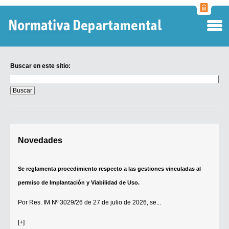
Normati
Departa
Buscar en este sitio:
Buscar
en
este
sitio:
Digesto Departamental
Novedades
TOBEFU
TOTID
Se reglamenta procedimiento respecto a las gestiones vinculadas al
Régimen Punitivo Departamental
permiso de Implantación y Viabilidad de Uso.
Buscar fuentes
Por
Res. IM Nº 3029/26
de 27 de julio de 2026, se...
Contacto
[+]