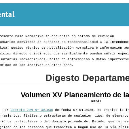
Normativa
Departamental
resente Base Normativa se encuentra en estado de revisión.
usuarios convienen en exonerar de responsabilidad a la Intendenc
dica, Equipo Técnico de Actualización Normativa e Información Ju
uicio, directo o indirecto que eventualmente puedan sufrir espec
luntarias inexactitudes, falta de información o datos imperfecto
enidos en los archivos de dicha base.
Digesto Departame
Volumen XV Planeamiento de la 
Nota:
Por
Decreto JDM Nº 39.038
de fecha 07.04.2025, se prohíbe la in
rramientos, límites o estructuras de cualquier tipo, de elemento
nio de particulares o del dominio privado del Estado, que repres
gridad de las personas que transiten o hagan uso de la vía públi