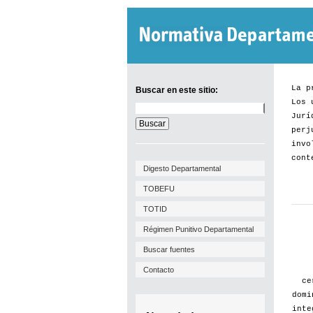
La p
Buscar en este sitio:
Los 
Buscar
Jurí
en
este
perj
sitio:
invo
cont
Digesto Departamental
TOBEFU
TOTID
Régimen Punitivo Departamental
Buscar fuentes
Contacto
ce
domi
inte