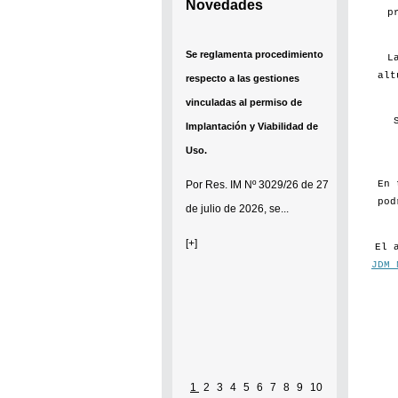
Novedades
p
Se reglamenta procedimiento
L
alt
respecto a las gestiones
vinculadas al permiso de
Implantación y Viabilidad de
Uso.
En 
Por
Res. IM Nº 3029/26
de 27
pod
de julio de 2026, se...
[+]
El 
JDM 
1
2
3
4
5
6
7
8
9
10