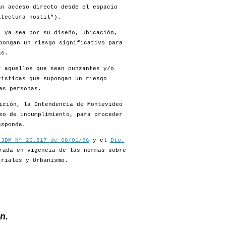
an acceso directo desde el espacio
itectura hostil”).
, ya sea por su diseño, ubicación,
pongan un riesgo significativo para
as.
r aquellos que sean punzantes y/o
rísticas que supongan un riesgo
as personas.
ición, la Intendencia de Montevideo
so de incumplimiento, para proceder
esponda.
 JDM Nº 26.817 de 08/01/96
y el
Dto.
rada en vigencia de las normas sobre
triales y Urbanismo.
n.