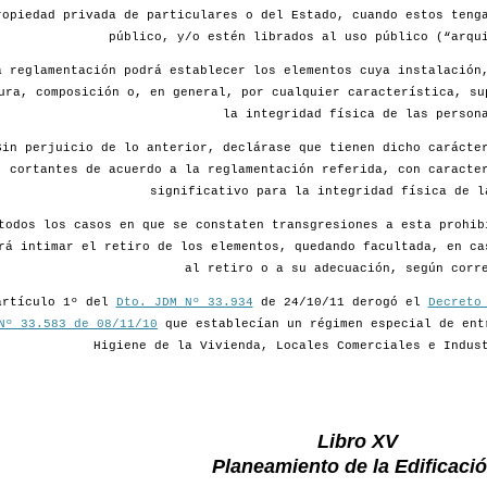
ropiedad privada de particulares o del Estado, cuando estos teng
público, y/o estén librados al uso público (“arqu
a reglamentación podrá establecer los elementos cuya instalación
ura, composición o, en general, por cualquier característica, su
la integridad física de las person
Sin perjuicio de lo anterior, declárase que tienen dicho carácte
cortantes de acuerdo a la reglamentación referida, con caracte
significativo para la integridad física de l
todos los casos en que se constaten transgresiones a esta prohib
rá intimar el retiro de los elementos, quedando facultada, en ca
al retiro o a su adecuación, según corr
artículo 1º del
Dto. JDM Nº 33.934
de 24/10/11 derogó el
Decreto
Nº 33.583 de 08/11/10
que establecían un régimen especial de ent
Higiene de la Vivienda, Locales Comerciales e Indus
Libro XV
Planeamiento de la Edificació