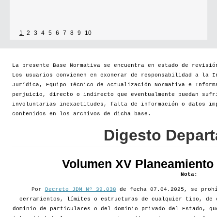
1
2
3
4
5
6
7
8
9
10
La presente Base Normativa se encuentra en estado de revisió
Los usuarios convienen en exonerar de responsabilidad a la I
Jurídica, Equipo Técnico de Actualización Normativa e Inform
perjuicio, directo o indirecto que eventualmente puedan sufr
involuntarias inexactitudes, falta de información o datos im
contenidos en los archivos de dicha base.
Digesto Depar
Volumen XV Planeamiento d
Nota:
Por
Decreto JDM Nº 39.038
de fecha 07.04.2025, se prohí
cerramientos, límites o estructuras de cualquier tipo, de 
dominio de particulares o del dominio privado del Estado, qu