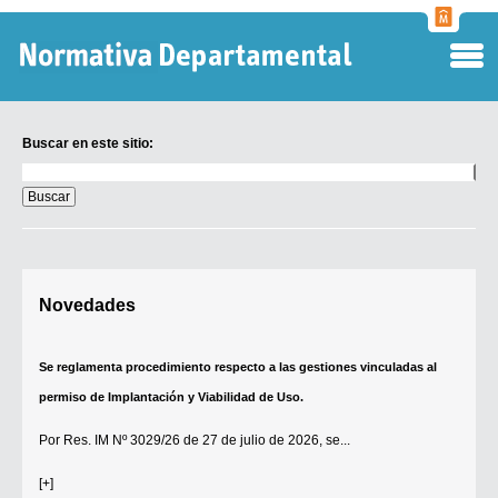
Normati
Departa
Buscar en este sitio:
Buscar
en
este
sitio:
Digesto Departamental
Novedades
TOBEFU
TOTID
Se reglamenta procedimiento respecto a las gestiones vinculadas al
Régimen Punitivo Departamental
permiso de Implantación y Viabilidad de Uso.
Buscar fuentes
Por
Res. IM Nº 3029/26
de 27 de julio de 2026, se...
Contacto
[+]