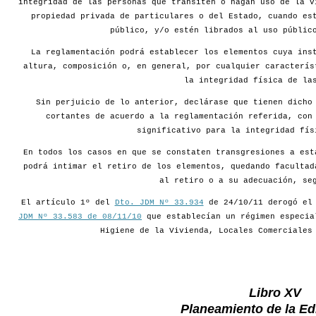
integridad de las personas que transiten o hagan uso de la v
propiedad privada de particulares o del Estado, cuando es
público, y/o estén librados al uso públic
La reglamentación podrá establecer los elementos cuya ins
altura, composición o, en general, por cualquier caracterís
la integridad física de la
Sin perjuicio de lo anterior, declárase que tienen dicho
cortantes de acuerdo a la reglamentación referida, con
significativo para la integridad fís
En todos los casos en que se constaten transgresiones a est
podrá intimar el retiro de los elementos, quedando facultad
al retiro o a su adecuación, se
El artículo 1º del
Dto. JDM Nº 33.934
de 24/10/11 derogó e
JDM Nº 33.583 de 08/11/10
que establecían un régimen especia
Higiene de la Vivienda, Locales Comerciales
Libro XV
Planeamiento de la Edi