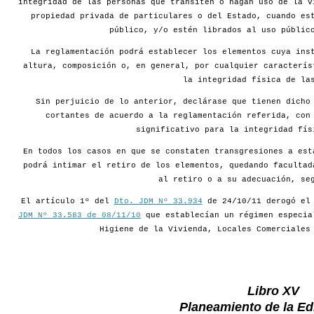
integridad de las personas que transiten o hagan uso de la v
propiedad privada de particulares o del Estado, cuando es
público, y/o estén librados al uso públic
La reglamentación podrá establecer los elementos cuya ins
altura, composición o, en general, por cualquier caracterís
la integridad física de la
Sin perjuicio de lo anterior, declárase que tienen dicho
cortantes de acuerdo a la reglamentación referida, con
significativo para la integridad fís
En todos los casos en que se constaten transgresiones a est
podrá intimar el retiro de los elementos, quedando facultad
al retiro o a su adecuación, se
El artículo 1º del
Dto. JDM Nº 33.934
de 24/10/11 derogó e
JDM Nº 33.583 de 08/11/10
que establecían un régimen especia
Higiene de la Vivienda, Locales Comerciales
Libro XV
Planeamiento de la Edi