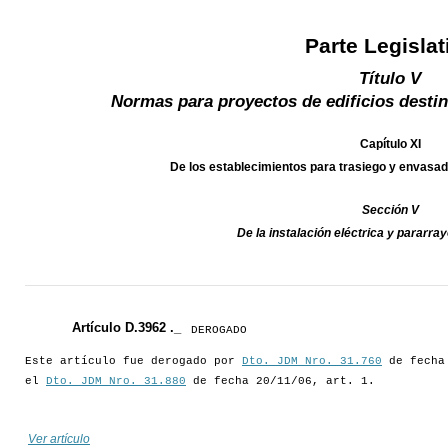
Parte Legislat
Título V
Normas para proyectos de edificios destin
Capítulo XI
De los establecimientos para trasiego y enva
Sección V
De la instalación eléctrica y parar
Artículo D.3962 ._
DEROGADO
Este artículo fue derogado por
Dto. JDM Nro. 31.760
de fecha 
el
Dto. JDM Nro. 31.880
de fecha 20/11/06, art. 1.
Ver artículo