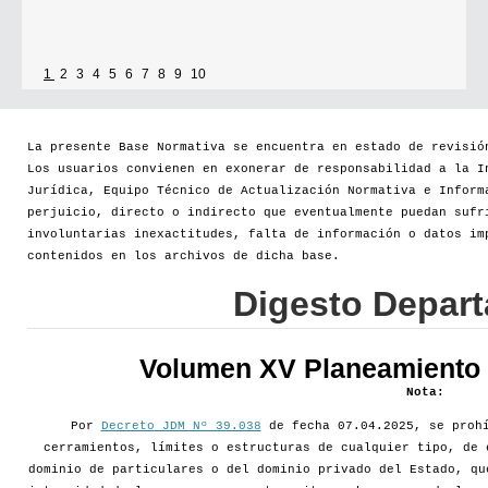
1
2
3
4
5
6
7
8
9
10
La presente Base Normativa se encuentra en estado de revisió
Los usuarios convienen en exonerar de responsabilidad a la I
Jurídica, Equipo Técnico de Actualización Normativa e Inform
perjuicio, directo o indirecto que eventualmente puedan sufr
involuntarias inexactitudes, falta de información o datos im
contenidos en los archivos de dicha base.
Digesto Depar
Volumen XV Planeamiento d
Nota:
Por
Decreto JDM Nº 39.038
de fecha 07.04.2025, se prohí
cerramientos, límites o estructuras de cualquier tipo, de 
dominio de particulares o del dominio privado del Estado, qu