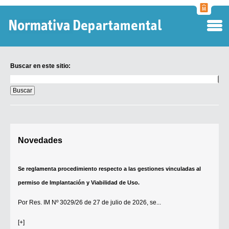
Normati
Departa
Buscar en este sitio:
Buscar
en
este
sitio:
Digesto Departamental
Novedades
TOBEFU
TOTID
Se reglamenta procedimiento respecto a las gestiones vinculadas al
Régimen Punitivo Departamental
permiso de Implantación y Viabilidad de Uso.
Buscar fuentes
Por
Res. IM Nº 3029/26
de 27 de julio de 2026, se...
Contacto
[+]