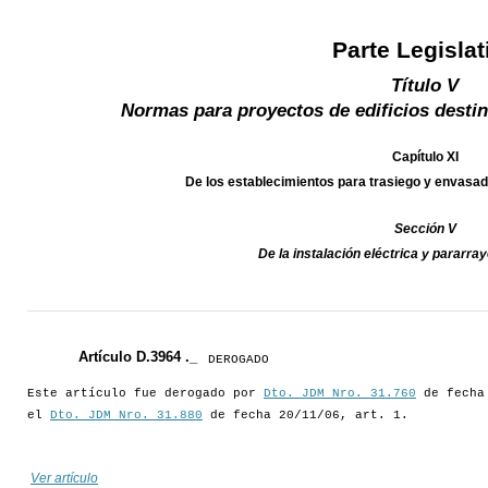
Parte Legislat
Título V
Normas para proyectos de edificios destin
Capítulo XI
De los establecimientos para trasiego y enva
Sección V
De la instalación eléctrica y parar
Artículo D.3964 ._
DEROGADO
Este artículo fue derogado por
Dto. JDM Nro. 31.760
de fecha 
el
Dto. JDM Nro. 31.880
de fecha 20/11/06, art. 1.
Ver artículo