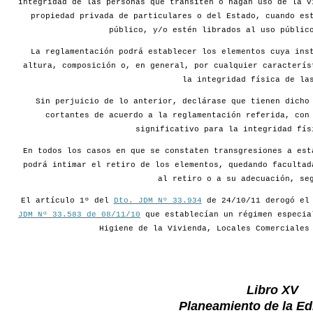
integridad de las personas que transiten o hagan uso de la v
propiedad privada de particulares o del Estado, cuando es
público, y/o estén librados al uso públic
La reglamentación podrá establecer los elementos cuya ins
altura, composición o, en general, por cualquier caracterís
la integridad física de la
Sin perjuicio de lo anterior, declárase que tienen dicho
cortantes de acuerdo a la reglamentación referida, con
significativo para la integridad fís
En todos los casos en que se constaten transgresiones a est
podrá intimar el retiro de los elementos, quedando facultad
al retiro o a su adecuación, se
El artículo 1º del
Dto. JDM Nº 33.934
de 24/10/11 derogó e
JDM Nº 33.583 de 08/11/10
que establecían un régimen especia
Higiene de la Vivienda, Locales Comerciales
Libro XV
Planeamiento de la Edi