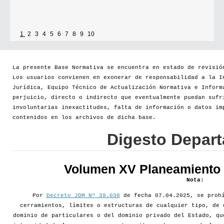
1
2
3
4
5
6
7
8
9
10
La presente Base Normativa se encuentra en estado de revisió
Los usuarios convienen en exonerar de responsabilidad a la I
Jurídica, Equipo Técnico de Actualización Normativa e Inform
perjuicio, directo o indirecto que eventualmente puedan sufr
involuntarias inexactitudes, falta de información o datos im
contenidos en los archivos de dicha base.
Digesto Depar
Volumen XV Planeamiento d
Nota:
Por
Decreto JDM Nº 39.038
de fecha 07.04.2025, se prohí
cerramientos, límites o estructuras de cualquier tipo, de 
dominio de particulares o del dominio privado del Estado, qu