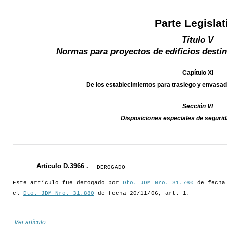
Parte Legislat
Título V
Normas para proyectos de edificios destin
Capítulo XI
De los establecimientos para trasiego y enva
Sección VI
Disposiciones especiales de segur
Artículo D.3966 ._
DEROGADO
Este artículo fue derogado por
Dto. JDM Nro. 31.760
de fecha 
el
Dto. JDM Nro. 31.880
de fecha 20/11/06, art. 1.
Ver artículo