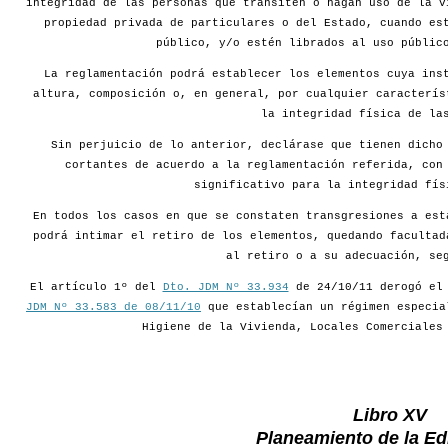
integridad de las personas que transiten o hagan uso de la v
propiedad privada de particulares o del Estado, cuando es
público, y/o estén librados al uso públic
La reglamentación podrá establecer los elementos cuya ins
altura, composición o, en general, por cualquier caracterís
la integridad física de la
Sin perjuicio de lo anterior, declárase que tienen dicho
cortantes de acuerdo a la reglamentación referida, con
significativo para la integridad fís
En todos los casos en que se constaten transgresiones a est
podrá intimar el retiro de los elementos, quedando facultad
al retiro o a su adecuación, se
El artículo 1º del
Dto. JDM Nº 33.934
de 24/10/11 derogó e
JDM Nº 33.583 de 08/11/10
que establecían un régimen especia
Higiene de la Vivienda, Locales Comerciales
Libro XV
Planeamiento de la Edi