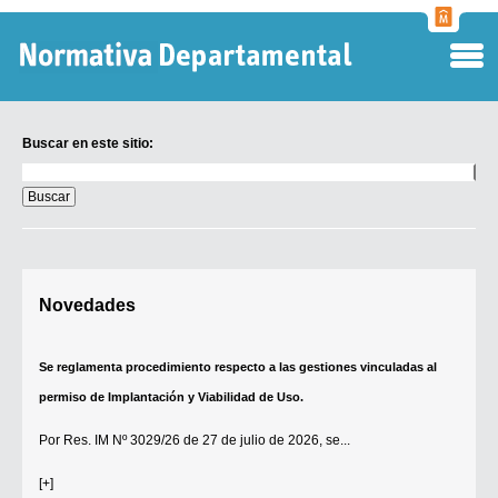
Normati
Departa
Buscar en este sitio:
Buscar
en
este
sitio:
Digesto Departamental
Novedades
TOBEFU
TOTID
Se reglamenta procedimiento respecto a las gestiones vinculadas al
Régimen Punitivo Departamental
permiso de Implantación y Viabilidad de Uso.
Buscar fuentes
Por
Res. IM Nº 3029/26
de 27 de julio de 2026, se...
Contacto
[+]