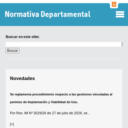
Normati
Departa
Buscar en este sitio:
Buscar
en
este
sitio:
Digesto Departamental
Novedades
TOBEFU
TOTID
Se reglamenta procedimiento respecto a las gestiones vinculadas al
Régimen Punitivo Departamental
permiso de Implantación y Viabilidad de Uso.
Buscar fuentes
Por
Res. IM Nº 3029/26
de 27 de julio de 2026, se...
Contacto
[+]