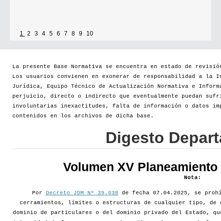
1
2
3
4
5
6
7
8
9
10
La presente Base Normativa se encuentra en estado de revisió
Los usuarios convienen en exonerar de responsabilidad a la I
Jurídica, Equipo Técnico de Actualización Normativa e Inform
perjuicio, directo o indirecto que eventualmente puedan sufr
involuntarias inexactitudes, falta de información o datos im
contenidos en los archivos de dicha base.
Digesto Depar
Volumen XV Planeamiento d
Nota:
Por
Decreto JDM Nº 39.038
de fecha 07.04.2025, se prohí
cerramientos, límites o estructuras de cualquier tipo, de 
dominio de particulares o del dominio privado del Estado, qu