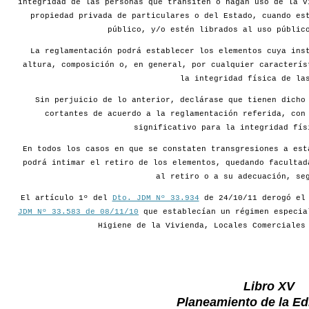
integridad de las personas que transiten o hagan uso de la v
propiedad privada de particulares o del Estado, cuando es
público, y/o estén librados al uso públic
La reglamentación podrá establecer los elementos cuya ins
altura, composición o, en general, por cualquier caracterís
la integridad física de la
Sin perjuicio de lo anterior, declárase que tienen dicho
cortantes de acuerdo a la reglamentación referida, con
significativo para la integridad fís
En todos los casos en que se constaten transgresiones a est
podrá intimar el retiro de los elementos, quedando facultad
al retiro o a su adecuación, se
El artículo 1º del
Dto. JDM Nº 33.934
de 24/10/11 derogó e
JDM Nº 33.583 de 08/11/10
que establecían un régimen especia
Higiene de la Vivienda, Locales Comerciales
Libro XV
Planeamiento de la Edi