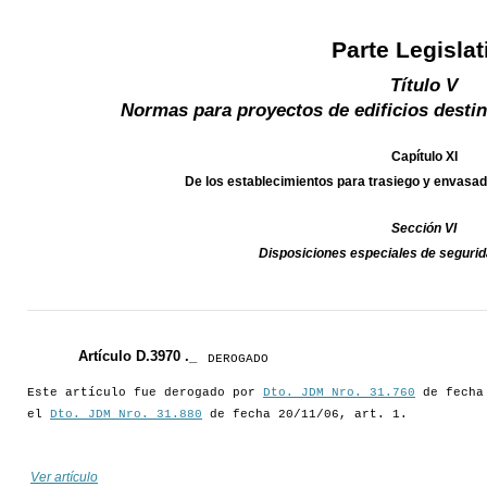
Parte Legislat
Título V
Normas para proyectos de edificios destin
Capítulo XI
De los establecimientos para trasiego y enva
Sección VI
Disposiciones especiales de segur
Artículo D.3970 ._
DEROGADO
Este artículo fue derogado por
Dto. JDM Nro. 31.760
de fecha 
el
Dto. JDM Nro. 31.880
de fecha 20/11/06, art. 1.
Ver artículo