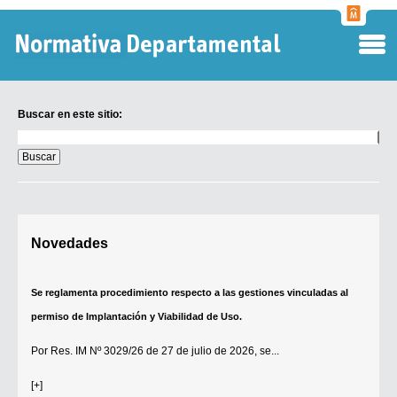
Normati
Departa
Buscar en este sitio:
Buscar
en
este
sitio:
Digesto Departamental
Novedades
TOBEFU
TOTID
Se reglamenta procedimiento respecto a las gestiones vinculadas al
Régimen Punitivo Departamental
permiso de Implantación y Viabilidad de Uso.
Buscar fuentes
Por
Res. IM Nº 3029/26
de 27 de julio de 2026, se...
Contacto
[+]