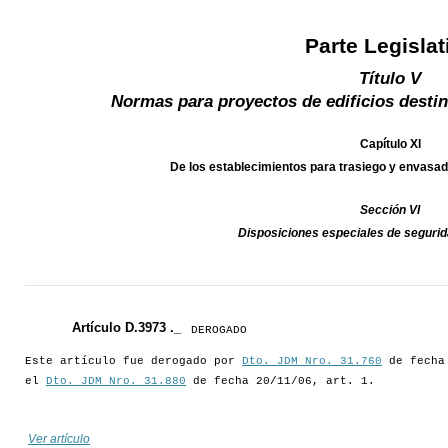
Parte Legislat
Título V
Normas para proyectos de edificios destin
Capítulo XI
De los establecimientos para trasiego y enva
Sección VI
Disposiciones especiales de segur
Artículo D.3973 ._
DEROGADO
Este artículo fue derogado por
Dto. JDM Nro. 31.760
de fecha 
el
Dto. JDM Nro. 31.880
de fecha 20/11/06, art. 1.
Ver artículo