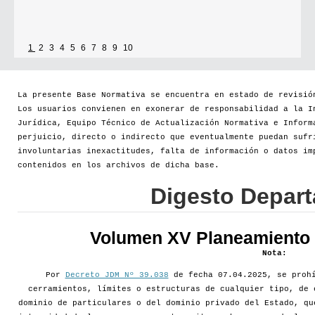
1
2
3
4
5
6
7
8
9
10
La presente Base Normativa se encuentra en estado de revisió
Los usuarios convienen en exonerar de responsabilidad a la I
Jurídica, Equipo Técnico de Actualización Normativa e Inform
perjuicio, directo o indirecto que eventualmente puedan sufr
involuntarias inexactitudes, falta de información o datos im
contenidos en los archivos de dicha base.
Digesto Depar
Volumen XV Planeamiento d
Nota:
Por
Decreto JDM Nº 39.038
de fecha 07.04.2025, se prohí
cerramientos, límites o estructuras de cualquier tipo, de 
dominio de particulares o del dominio privado del Estado, qu