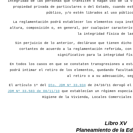
integridad de las personas que transiten o hagan uso de la v
propiedad privada de particulares o del Estado, cuando es
público, y/o estén librados al uso públic
La reglamentación podrá establecer los elementos cuya ins
altura, composición o, en general, por cualquier caracterís
la integridad física de la
Sin perjuicio de lo anterior, declárase que tienen dicho
cortantes de acuerdo a la reglamentación referida, con
significativo para la integridad fís
En todos los casos en que se constaten transgresiones a est
podrá intimar el retiro de los elementos, quedando facultad
al retiro o a su adecuación, se
El artículo 1º del
Dto. JDM Nº 33.934
de 24/10/11 derogó e
JDM Nº 33.583 de 08/11/10
que establecían un régimen especia
Higiene de la Vivienda, Locales Comerciales
Libro XV
Planeamiento de la Edi