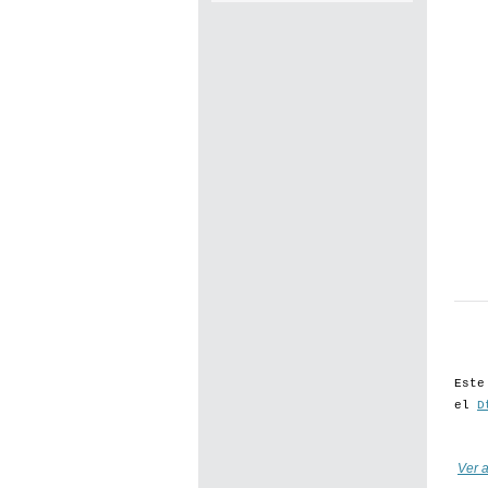
Este
el
D
Ver a