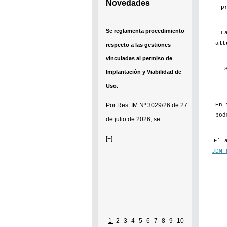
Novedades
p
Se reglamenta procedimiento
L
alt
respecto a las gestiones
vinculadas al permiso de
Implantación y Viabilidad de
Uso.
En 
Por
Res. IM Nº 3029/26
de 27
pod
de julio de 2026, se...
[+]
El 
JDM 
1
2
3
4
5
6
7
8
9
10