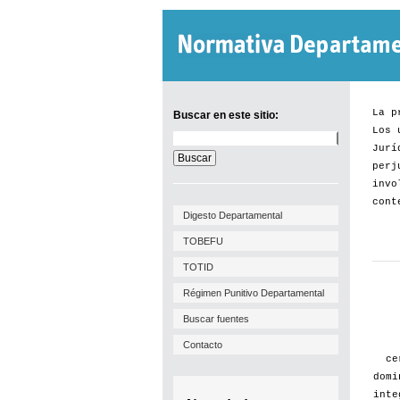
La p
Buscar en este sitio:
Los 
Buscar
Jurí
en
este
perj
sitio:
invo
cont
Digesto Departamental
TOBEFU
TOTID
Régimen Punitivo Departamental
Buscar fuentes
Contacto
ce
domi
inte