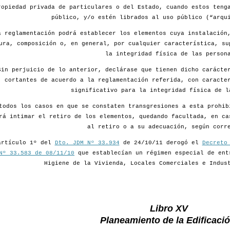
ropiedad privada de particulares o del Estado, cuando estos teng
público, y/o estén librados al uso público (“arqu
a reglamentación podrá establecer los elementos cuya instalación
ura, composición o, en general, por cualquier característica, su
la integridad física de las person
Sin perjuicio de lo anterior, declárase que tienen dicho carácte
cortantes de acuerdo a la reglamentación referida, con caracte
significativo para la integridad física de l
todos los casos en que se constaten transgresiones a esta prohib
rá intimar el retiro de los elementos, quedando facultada, en ca
al retiro o a su adecuación, según corr
artículo 1º del
Dto. JDM Nº 33.934
de 24/10/11 derogó el
Decreto
Nº 33.583 de 08/11/10
que establecían un régimen especial de ent
Higiene de la Vivienda, Locales Comerciales e Indus
Libro XV
Planeamiento de la Edificació