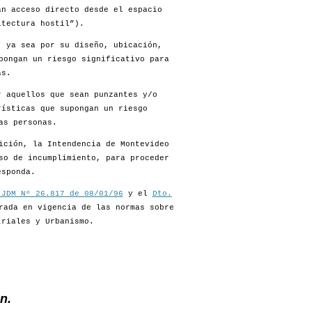
an acceso directo desde el espacio
itectura hostil”).
, ya sea por su diseño, ubicación,
pongan un riesgo significativo para
as.
r aquellos que sean punzantes y/o
rísticas que supongan un riesgo
as personas.
ición, la Intendencia de Montevideo
so de incumplimiento, para proceder
esponda.
 JDM Nº 26.817 de 08/01/96
y el
Dto.
rada en vigencia de las normas sobre
triales y Urbanismo.
n.