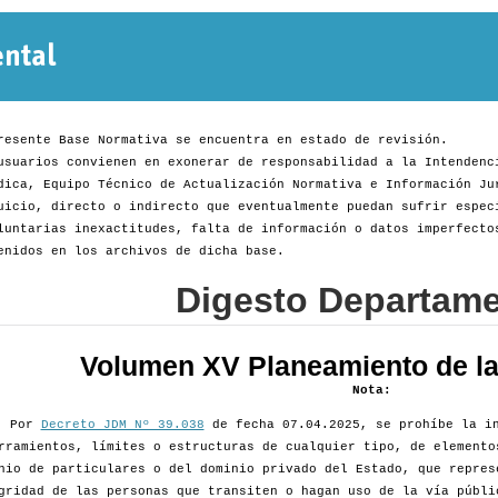
Normativa
Departamental
resente Base Normativa se encuentra en estado de revisión.
usuarios convienen en exonerar de responsabilidad a la Intendenc
dica, Equipo Técnico de Actualización Normativa e Información Ju
uicio, directo o indirecto que eventualmente puedan sufrir espec
luntarias inexactitudes, falta de información o datos imperfecto
enidos en los archivos de dicha base.
Digesto Departame
Volumen XV Planeamiento de la 
Nota:
Por
Decreto JDM Nº 39.038
de fecha 07.04.2025, se prohíbe la in
rramientos, límites o estructuras de cualquier tipo, de elemento
nio de particulares o del dominio privado del Estado, que repres
gridad de las personas que transiten o hagan uso de la vía públi