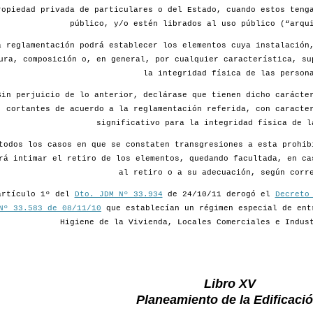
ropiedad privada de particulares o del Estado, cuando estos teng
público, y/o estén librados al uso público (“arqu
a reglamentación podrá establecer los elementos cuya instalación
ura, composición o, en general, por cualquier característica, su
la integridad física de las person
Sin perjuicio de lo anterior, declárase que tienen dicho carácte
cortantes de acuerdo a la reglamentación referida, con caracte
significativo para la integridad física de l
todos los casos en que se constaten transgresiones a esta prohib
rá intimar el retiro de los elementos, quedando facultada, en ca
al retiro o a su adecuación, según corr
artículo 1º del
Dto. JDM Nº 33.934
de 24/10/11 derogó el
Decreto
Nº 33.583 de 08/11/10
que establecían un régimen especial de ent
Higiene de la Vivienda, Locales Comerciales e Indus
Libro XV
Planeamiento de la Edificació