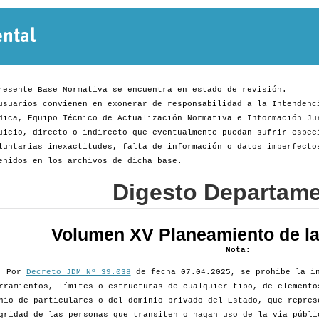
Normativa
Departamental
resente Base Normativa se encuentra en estado de revisión.
usuarios convienen en exonerar de responsabilidad a la Intendenc
dica, Equipo Técnico de Actualización Normativa e Información Ju
uicio, directo o indirecto que eventualmente puedan sufrir espec
luntarias inexactitudes, falta de información o datos imperfecto
enidos en los archivos de dicha base.
Digesto Departame
Volumen XV Planeamiento de la 
Nota:
Por
Decreto JDM Nº 39.038
de fecha 07.04.2025, se prohíbe la in
rramientos, límites o estructuras de cualquier tipo, de elemento
nio de particulares o del dominio privado del Estado, que repres
gridad de las personas que transiten o hagan uso de la vía públi