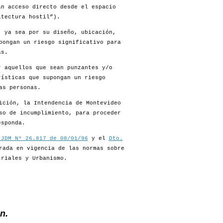
an acceso directo desde el espacio
itectura hostil”).
, ya sea por su diseño, ubicación,
pongan un riesgo significativo para
as.
r aquellos que sean punzantes y/o
rísticas que supongan un riesgo
as personas.
ición, la Intendencia de Montevideo
so de incumplimiento, para proceder
esponda.
 JDM Nº 26.817 de 08/01/96
y el
Dto.
rada en vigencia de las normas sobre
triales y Urbanismo.
n.