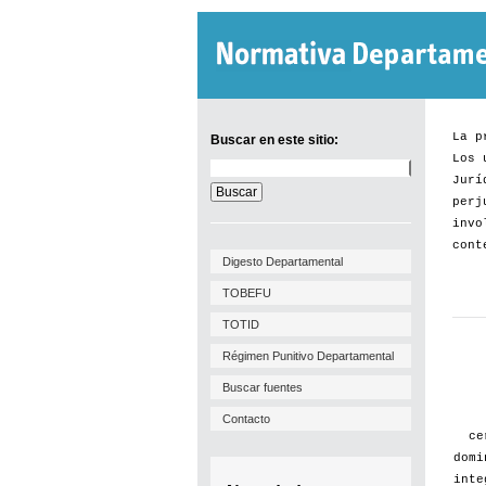
La p
Buscar en este sitio:
Los 
Buscar
Jurí
en
este
perj
sitio:
invo
cont
Digesto Departamental
TOBEFU
TOTID
Régimen Punitivo Departamental
Buscar fuentes
Contacto
ce
domi
inte