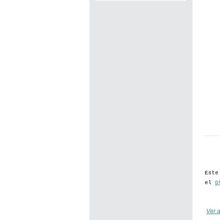
Este
el
D
Ver a