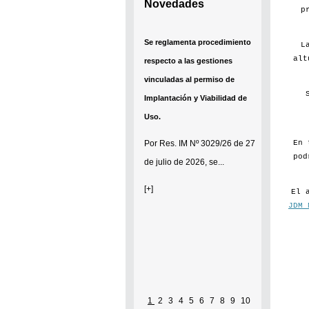
Novedades
p
Se reglamenta procedimiento
L
alt
respecto a las gestiones
vinculadas al permiso de
Implantación y Viabilidad de
Uso.
En 
Por
Res. IM Nº 3029/26
de 27
pod
de julio de 2026, se...
[+]
El 
JDM 
1
2
3
4
5
6
7
8
9
10