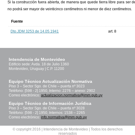
Si la construcción fuera abierta, de manera que quede tierra libre para ser d
no podrá ser mayor de veinticinco centímetros ni menor de diez centímetros.
Fuente
Dto.JDM 3253 de 14.05.1941
art. 8
Intendencia de Montevideo
Edificio sede: Avda. 18 de Julio 1360
Montevideo, Uruguay | C.P. 11200
Equipo Técnico Actualización Normativa
Piso 3 – Sector Sgo. de Chile – puerta nº 3023
Teléfono: [598 - 2] 1950, Interno: 2276 – anexo: 2902
Correo electrónico:
actualizacion.normativa@imm.gub.uy
Equipo Técnico de Información Jurídica
Piso 3 – Sector Sgo. de Chile – puerta nº 3028
Teléfono: [598 - 2] 1950, Internos: 1538 – 2265
Correo electrónico:
info.normativa@imm.gub.uy
© copyright 2016 | Intendencia de Montevideo | Todos los derechos
reservados