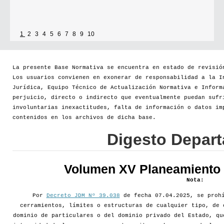
1
2
3
4
5
6
7
8
9
10
La presente Base Normativa se encuentra en estado de revisió
Los usuarios convienen en exonerar de responsabilidad a la I
Jurídica, Equipo Técnico de Actualización Normativa e Inform
perjuicio, directo o indirecto que eventualmente puedan sufr
involuntarias inexactitudes, falta de información o datos im
contenidos en los archivos de dicha base.
Digesto Depar
Volumen XV Planeamiento d
Nota:
Por
Decreto JDM Nº 39.038
de fecha 07.04.2025, se prohí
cerramientos, límites o estructuras de cualquier tipo, de 
dominio de particulares o del dominio privado del Estado, qu