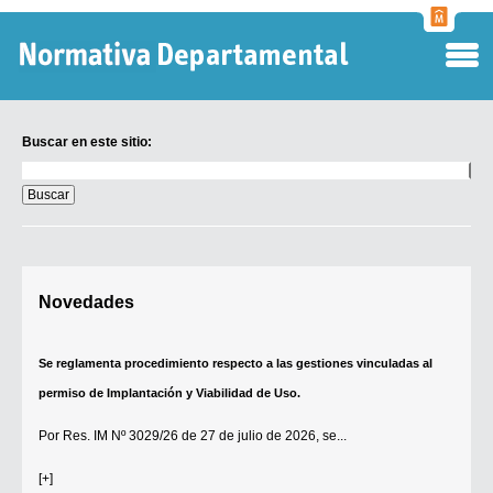
Normati
Departa
Buscar en este sitio:
Buscar
en
este
sitio:
Digesto Departamental
Novedades
TOBEFU
TOTID
Se reglamenta procedimiento respecto a las gestiones vinculadas al
Régimen Punitivo Departamental
permiso de Implantación y Viabilidad de Uso.
Buscar fuentes
Por
Res. IM Nº 3029/26
de 27 de julio de 2026, se...
Contacto
[+]