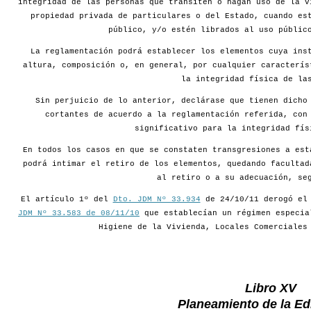
integridad de las personas que transiten o hagan uso de la v
propiedad privada de particulares o del Estado, cuando es
público, y/o estén librados al uso públic
La reglamentación podrá establecer los elementos cuya ins
altura, composición o, en general, por cualquier caracterís
la integridad física de la
Sin perjuicio de lo anterior, declárase que tienen dicho
cortantes de acuerdo a la reglamentación referida, con
significativo para la integridad fís
En todos los casos en que se constaten transgresiones a est
podrá intimar el retiro de los elementos, quedando facultad
al retiro o a su adecuación, se
El artículo 1º del
Dto. JDM Nº 33.934
de 24/10/11 derogó e
JDM Nº 33.583 de 08/11/10
que establecían un régimen especia
Higiene de la Vivienda, Locales Comerciales
Libro XV
Planeamiento de la Edi